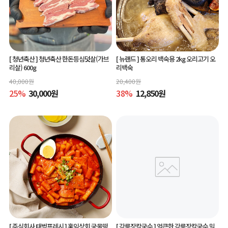
[ 청년축산 ]
청년축산 한돈등심덧살(가브
[ 뉴랜드 ]
통오리 백숙용 2kg 오리고기 오
리살) 600g
리백숙
40,000
원
20,400
원
25
%
30,000
원
38
%
12,850
원
[ 주식회사 태범프레시 ]
홍익상회 국물떡
[ 강릉장칼국수 ]
얼큰한 강릉장칼국수 밀