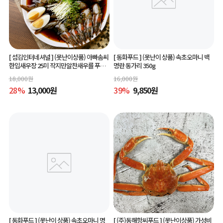
[ 섬김인터네셔널 ]
(못난이상품) 아빠솜씨
[ 동화푸드 ]
(못난이 상품) 속초오마니 백
한입새우장 25미 작지만알찬새우를 푸짐
명란 동가리 350g
하게 즐길수 있는 한입새우장
18,000
원
16,000
원
28
%
13,000
원
39
%
9,850
원
[ 동화푸드 ]
(못난이 상품) 속초오마니 명
[ (주)동해항씨푸드 ]
(못난이상품) 가성비