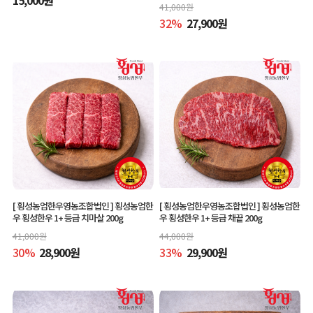
41,000
원
32
%
27,900
원
[ 횡성농업한우영농조합법인 ]
횡성농업한
[ 횡성농업한우영농조합법인 ]
횡성농업한
우 횡성한우 1+ 등급 치마살 200g
우 횡성한우 1+ 등급 채끝 200g
41,000
원
44,000
원
30
%
28,900
원
33
%
29,900
원