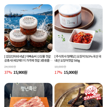
[ 섬김인터네셔널 ]
아빠솜씨 신상품 젓갈
[ 주식회사 청해담 ]
오징어78.5% 국산 국
삼총사(세상에!! 이 가격에 젓갈 3종류를?)
내산 오징어젓갈 500g
150g 3종
24,900
원
18,000
원
37
%
15,900
원
17
%
15,000
원