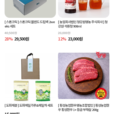
[ 스톤크릭 ]
스톤크릭 블렌드 드립백 2we
[ 농업회사법인 청강원영농 주식회사 ]
청
eks 세트
강원 석류청 900ml
40,500
원
26,000
원
28
%
29,500
원
12
%
23,000
원
[ 도화제분 ]
도화메밀가루&메밀차 세트
[ 횡성농업한우영농조합법인 ]
횡성농업한
우 횡성한우 1+ 등급 부채살 200g
15,000
원