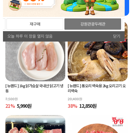
강원더몰 추천상품 추천드립니다!
재구매
강원관광두레관
오늘 하루 이 창을 열지 않음
닫기
[ 뉴랜드 ]
1kg 닭가슴살 국내산 닭고기 냉
[ 뉴랜드 ]
통오리 백숙용 2kg 오리고기 오
동
리백숙
7,500
원
20,400
원
21
%
5,990
원
38
%
12,850
원