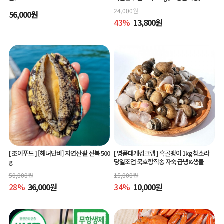
24,000
원
56,000
원
43
%
13,800
원
[ 조이푸드 ]
[해녀단비] 자연산 활 전복 500
[ 명품대게킹크랩 ]
흑골뱅이 1kg 참소라
g
당일조업 묵호항직송 자숙 급냉&생물
50,000
원
15,000
원
28
%
36,000
원
34
%
10,000
원