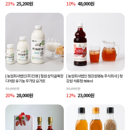
23
%
25,200
원
10
%
48,000
원
[ 농업회사법인(주)진영 ]
철원 삼막골목장
[ 농업회사법인 청강원영농 주식회사 ]
청
디어팜 유기농 무가당 요거트
강원 석류청 900ml
35,000
원
26,000
원
20
%
28,000
원
12
%
23,000
원