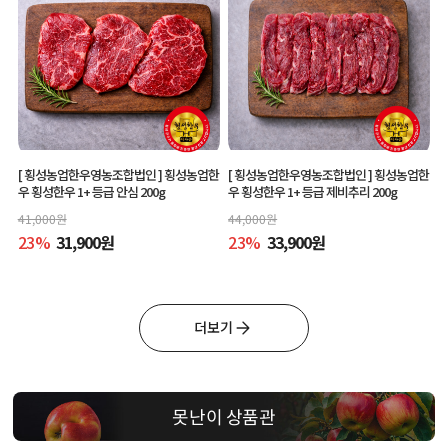
[ 횡성농업한우영농조합법인 ]
횡성농업한
[ 횡성농업한우영농조합법인 ]
횡성농업한
우 횡성한우 1+ 등급 안심 200g
우 횡성한우 1+ 등급 제비추리 200g
41,000
원
44,000
원
23
%
31,900
원
23
%
33,900
원
더보기
못난이 상품관