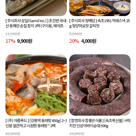
[ 주식회사 삼일(Samil Inc.) ]
초간편 국내
[ 주식회사 청해담 ]
속초1951 먹태스낵 25
산 동해안 손질 참치 2팩 (구이용, 에어프라
g 청양마요맛 갈릭맛
이어 간편조리)
11,900
원
5,000
원
17
%
9,900
원
20
%
4,000
원
[ (주) 아름푸드 ]
[강릉댁 동태탕 650g] 2~3
[ 합명회사 참좋은식품 ]
[속초특산물] 서락
인분 얼큰하고 시원한 동태탕 * 2팩
키친 인삼아바이순대 500g
42,000
원
19,000
원