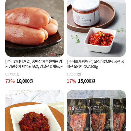
[ 섬김인터네셔널 ]
홍반장이 추천하는 명
[ 주식회사 청해담 ]
오징어78.5% 국산 국
가명란수제 백명란젓갈, 명절선물세트,공
내산 오징어젓갈 500g
동구매
65,000
원
18,000
원
73
%
18,000
원
17
%
15,000
원