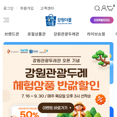
0
로그인
회원가입
고객센터
브랜드관
로컬상품관
강원관광두레관
라이브쇼핑
강원더몰 상품 좋아~ 너무 좋아~