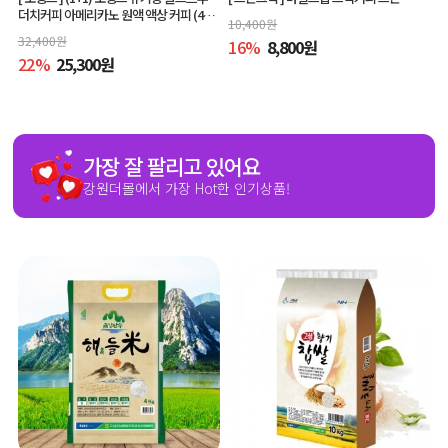
더치커피 아메리카노 원액 액상 커피 (400
10,400
원
ml x 2개, 교차 구매 가능)
32,400
원
16
%
8,800
원
22
%
25,300
원
가장 잘 팔리고 있어요
강원더몰에서 가장 Hot한 인기상품!