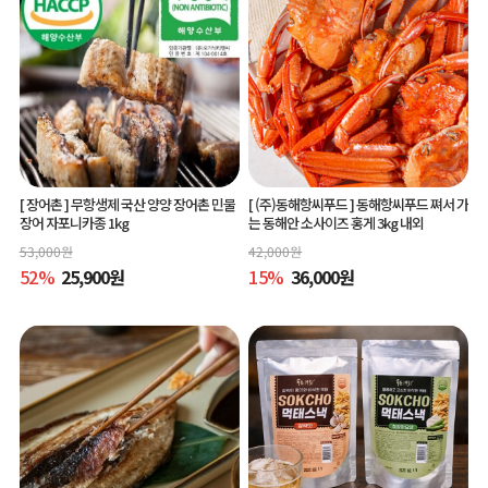
[ 장어촌 ]
무항생제 국산 양양 장어촌 민물
[ (주)동해항씨푸드 ]
동해항씨푸드 쪄서 가
장어 자포니카종 1kg
는 동해안 소사이즈 홍게 3kg 내외
53,000
원
42,000
원
52
%
25,900
원
15
%
36,000
원