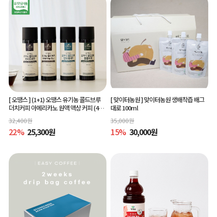
[ 오땡스 ]
(1+1) 오땡스 유기농 콜드브루
[ 맞이터농원 ]
맞이터농원 생배착즙 배그
더치커피 아메리카노 원액 액상 커피 (400
대로 100ml
ml x 2개, 교차 구매 가능)
32,400
원
35,000
원
22
%
25,300
원
15
%
30,000
원