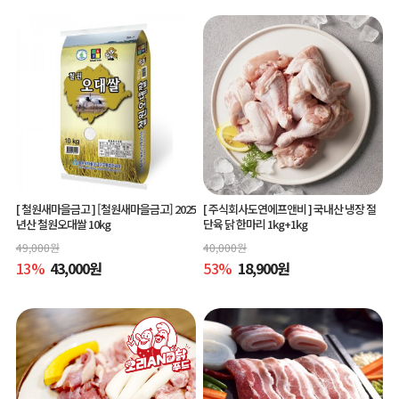
[ 철원새마을금고 ]
[철원새마을금고] 2025
[ 주식회사도연에프앤비 ]
국내산 냉장 절
년산 철원오대쌀 10kg
단육 닭 한마리 1kg+1kg
49,000
원
40,000
원
13
%
43,000
원
53
%
18,900
원