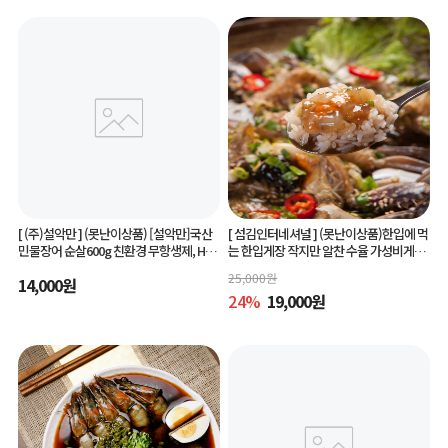
[ (주)설악만 ]
(못난이상품) [설악만]국산
[ 섬김인터네셔널 ]
(못난이상품)한입에 먹
민물장어 순살600g 친환경 무항생제, HAC
는 한입게장 작지만 알찬 수율 가성비게장
CP(해썹) 인증!
6미/10미 맛있게 간단하게 즐기는 아빠솜
25,000
원
14,000
원
씨한입게장
24
%
19,000
원