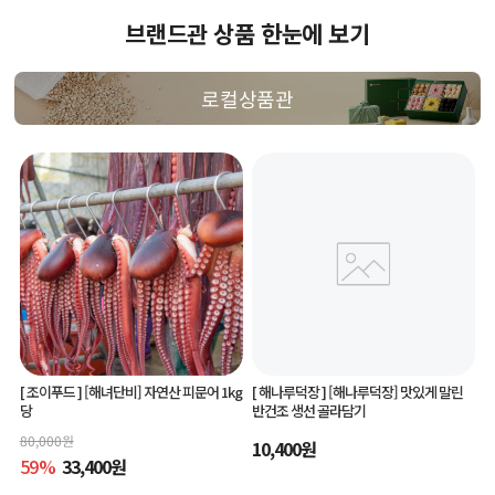
브랜드관 상품 한눈에 보기
로컬상품관
[ 조이푸드 ]
[해녀단비] 자연산 피문어 1kg
[ 해나루덕장 ]
[해나루덕장] 맛있게 말린
당
반건조 생선 골라담기
80,000
원
10,400
원
59
%
33,400
원