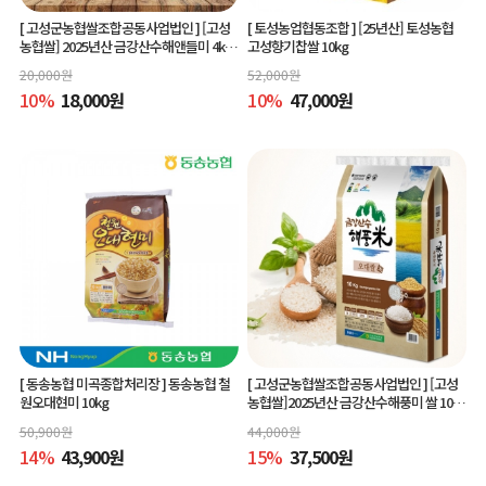
[ 고성군농협쌀조합공동사업법인 ]
[고성
[ 토성농업협동조합 ]
[25년산] 토성농협
농협쌀] 2025년산 금강산수해앤들미 4kg
고성향기찹쌀 10kg
(상등급) 당일도정
20,000
원
52,000
원
10
%
18,000
원
10
%
47,000
원
[ 동송농협 미곡종합처리장 ]
동송농협 철
[ 고성군농협쌀조합공동사업법인 ]
[고성
원오대현미 10kg
농협쌀]2025년산 금강산수해풍미 쌀 10kg
(상등급)당일도정
50,900
원
44,000
원
14
%
43,900
원
15
%
37,500
원