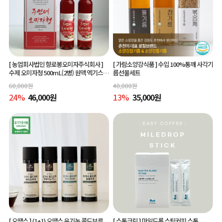
[ 농업회사법인 향로봉오미자주식회사 ]
[ 가람소양강식품 ]
수입 100%통깨 사각기
수제 오미자청 500mL(2병) 원액 엑기스l
름선물세트
[주연네 오미자]
60,000
원
40,000
원
24
%
46,000
원
13
%
35,000
원
[ 오땡스 ]
(1+1) 오땡스 유기농 콜드브루
[ 스톤크릭 ]
마일드롭 스틱커피 스톤