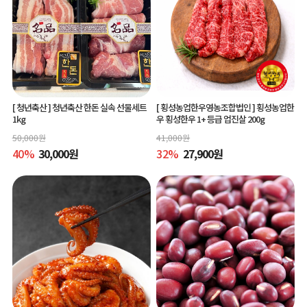
[ 청년축산 ]
청년축산 한돈 실속 선물세트
[ 횡성농업한우영농조합법인 ]
횡성농업한
1kg
우 횡성한우 1+ 등급 업진살 200g
50,000
원
41,000
원
40
%
30,000
원
32
%
27,900
원