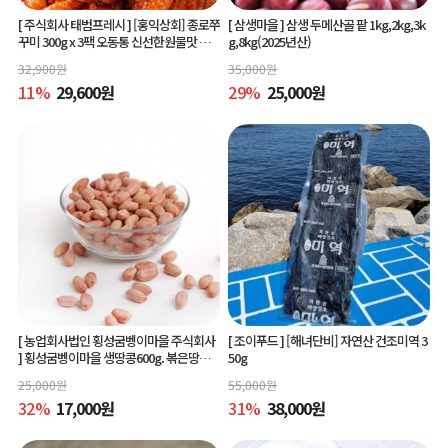
[ 주식회사 태범프레시 ]
[홍익상회] 종로쭈
[ 삼생마을 ]
삼생 두메산골 팥 1kg,2kg,3k
꾸미 300g x 3팩 오동통 신선한원물맛 그
g,8kg(2025년산)
대로
32,900
원
35,000
원
11
%
29,600
원
29
%
25,000
원
[ 농업회사법인 횡성굼벵이마을 주식회사
[ 조이푸드 ]
[해녀단비] 자연산 건조미역 3
]
횡성굼벵이마을 생땅콩600g. 볶은땅콩6
50g
00g, 빨간생땅콩600g
25,000
원
55,000
원
32
%
17,000
원
31
%
38,000
원