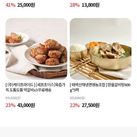
41
%
25,000
원
28
%
13,800
원
[ (주)케이프라이드 ]
[셰프초이스]육즙가
[ 태백산채냉면영농조합 ]
한올갈비탕600
득 도톰도톰 떡갈비x3 무료배송
g*5팩
55,500
원
35,000
원
23
%
43,000
원
22
%
27,500
원