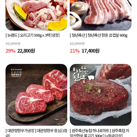
[ 뉴랜드 ]
오리고기 500g x 3팩 [냉장]
[ 청년축산 ]
청년축산 한돈 삼겹살 600g
32,000
원
22,000
원
29
%
22,800
원
21
%
17,400
원
[ 대관령한우가공장 ]
대관령한우 등심(1등
[ 원주축산농협 하나로마트 ]
원주축협 치
급)
악산한우 불고기 300g [1+등급이상]