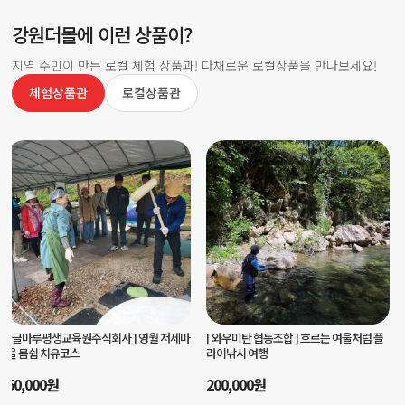
강원더몰에 이런 상품이?
지역 주민이 만든 로컬 체험 상품과! 다채로운 로컬상품을 만나보세요!
체험상품관
로컬상품관
[ 양양서핑학교 ]
양양서핑학교 서핑입문강
[ 마을선생님협동조합 ]
나만의 스티치로
습
완성하는 가죽키링 체험
80,000
원
35,000
원