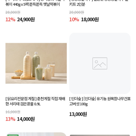
볶이 440g x 5팩 쫀득쫀득 옛날떡볶이
키트 2인분
28,000
원
20,000
원
12
%
24,900
원
10
%
18,000
원
[ 닭요리전문점 계절 ]
춘천계절 직접 재배
[ 인더숲 ]
[인더숲] 유기농 원목참나무건표
한 서리태 검은콩물 0.9L
고버섯 100g
16,000
원
13,000
원
13
%
14,000
원