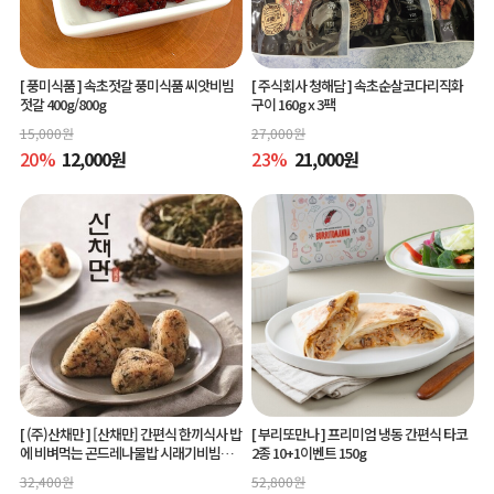
[ 풍미식품 ]
속초젓갈 풍미식품 씨앗비빔
[ 주식회사 청해담 ]
속초순살코다리직화
젓갈 400g/800g
구이 160g x 3팩
15,000
원
27,000
원
20
%
12,000
원
23
%
21,000
원
[ (주)산채만 ]
[산채만] 간편식 한끼식사 밥
[ 부리또만나 ]
프리미엄 냉동 간편식 타코
에 비벼먹는 곤드레나물밥 시래기비빔밥
2종 10+1이벤트 150g
비빔소스 비벼요 80g 9봉
32,400
원
52,800
원