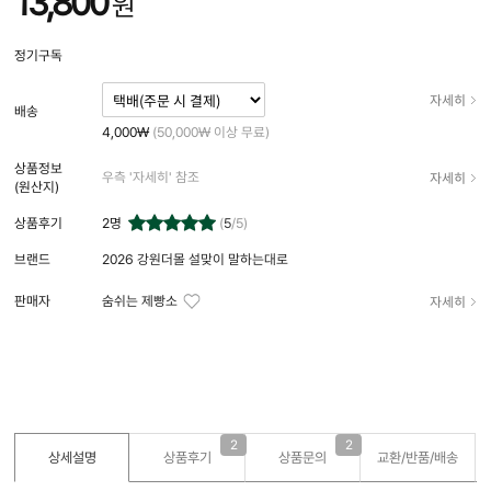
13,800
원
정기구독
자세히
배송
4,000₩
(50,000₩ 이상 무료)
상품정보
자세히
우측 '자세히' 참조
(원산지)
상품후기
2
명
(
5
/5)
브랜드
2026 강원더몰 설맞이 말하는대로
자세히
판매자
숨쉬는 제빵소
2
2
상세설명
상품후기
상품문의
교환/반품/
배송