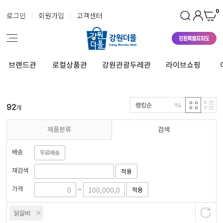
0
로그인
회원가입
고객센터
브랜드관
로컬상품관
강원관광두레관
라이브쇼핑
랭킹순
92
개
제품분류
검색
배송
무료배송
재검색
적용
가격
적용
~
닭갈비