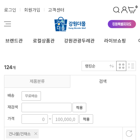
0
로그인
회원가입
고객센터
브랜드관
로컬상품관
강원관광두레관
라이브쇼핑
랭킹순
124
개
제품분류
검색
배송
무료배송
재검색
적용
가격
적용
~
건나물/건채소