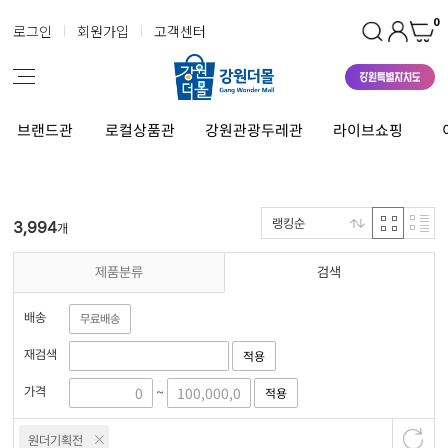
0
로그인
회원가입
고객센터
브랜드관
로컬상품관
강원관광두레관
라이브쇼핑
랭킹순
3,994
개
제품분류
검색
배송
무료배송
재검색
적용
가격
적용
~
원더기획전