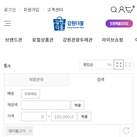
0
로그인
회원가입
고객센터
브랜드관
로컬상품관
강원관광두레관
라이브쇼핑
랭킹순
5
개
제품분류
검색
배송
무료배송
재검색
적용
가격
적용
~
돼지불고기