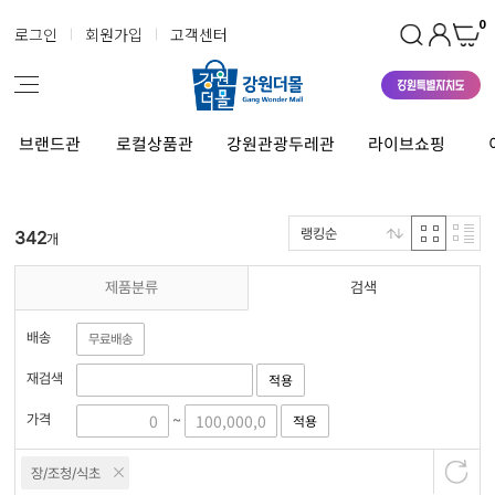
0
로그인
회원가입
고객센터
브랜드관
로컬상품관
강원관광두레관
라이브쇼핑
랭킹순
342
개
제품분류
검색
배송
무료배송
재검색
적용
가격
적용
~
장/조청/식초