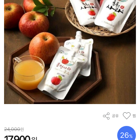
공유
찜
24,000
원
26
%
17,900