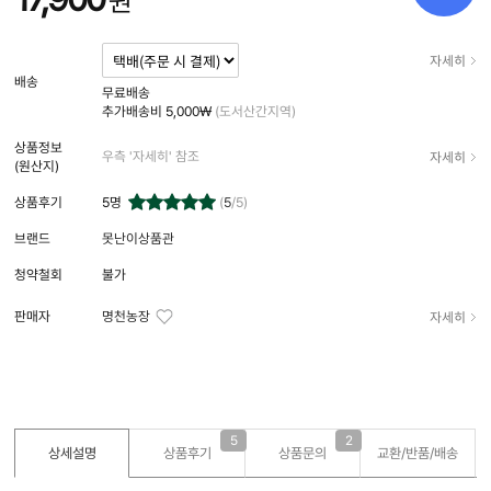
원
자세히
배송
무료배송
추가배송비
5,000₩
(도서산간지역)
상품정보
자세히
우측 '자세히' 참조
(원산지)
상품후기
5
명
(
5
/5)
브랜드
못난이상품관
청약철회
불가
자세히
판매자
명천농장
5
2
상세설명
상품후기
상품문의
교환/반품/
배송