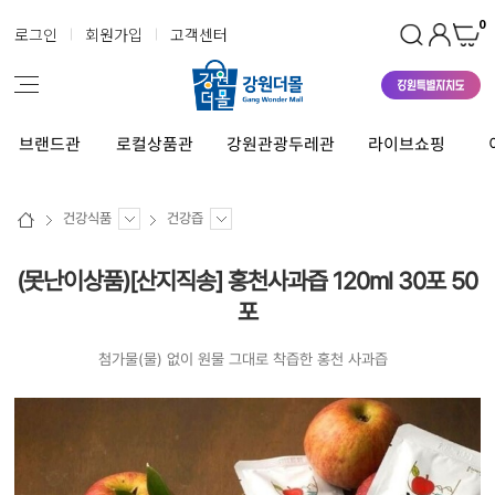
0
로그인
회원가입
고객센터
브랜드관
로컬상품관
강원관광두레관
라이브쇼핑
건강식품
건강즙
(못난이상품)[산지직송] 홍천사과즙 120ml 30포 50
포
첨가물(물) 없이 원물 그대로 착즙한 홍천 사과즙