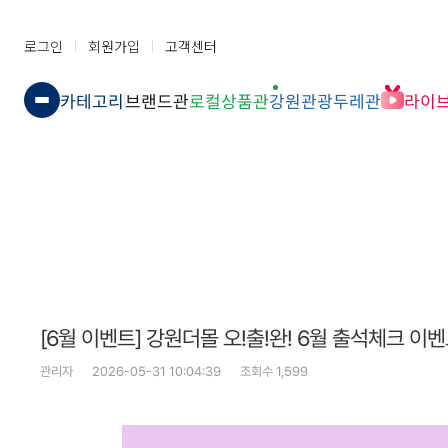
로그인
회원가입
고객센터
카테고리
브랜드관
로컬상품관
강원관광두레관
라이
[6월 이벤트] 강원더몰 오!출!완! 6월 출석체크 이벤
관리자
2026-05-31 10:04:39
조회수 1,599