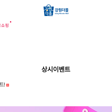
브쇼핑
상시이벤트
트!