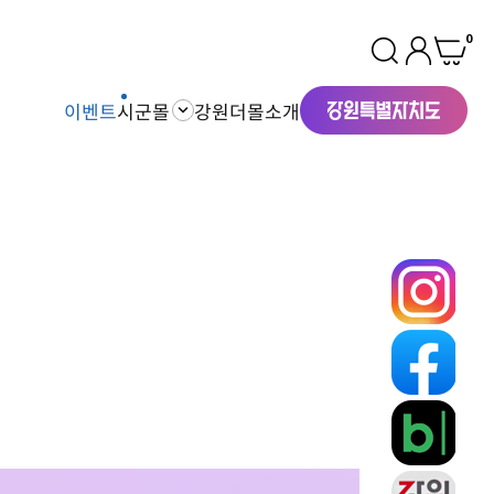
0
이벤트
시군몰
강원더몰소개