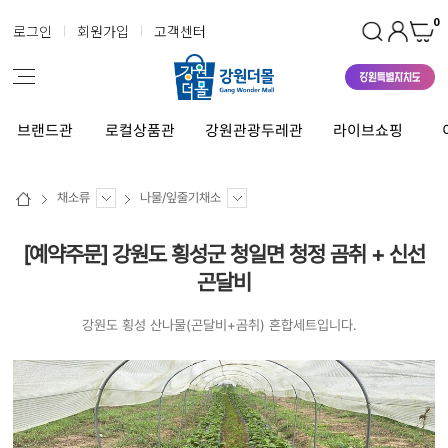
0
로그인
회원가입
고객센터
브랜드관
로컬상품관
강원관광두레관
라이브쇼핑
채소류
나물/잎줄기채소
[예약주문] 강원도 횡성군 청일면 청정 곰취 + 신선
곤달비
강원도 횡성 산나물(곤달비+곰취) 혼합세트입니다.