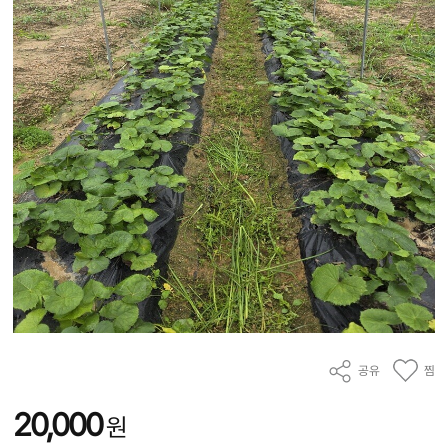
공유
찜
20,000
원