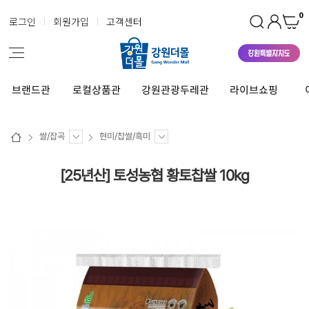
0
로그인
회원가입
고객센터
브랜드관
로컬상품관
강원관광두레관
라이브쇼핑
쌀/잡곡
현미/찹쌀/흑미
[25년산] 토성농협 황토찹쌀 10kg