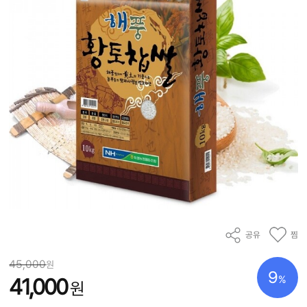
공유
찜
45,000
원
9
%
41,000
원