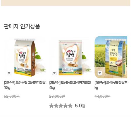
판매자 인기상품
[25년산] 토성농협 고성향기찹쌀
[25년산] 토성농협 고성향기찹쌀
[25년산] 토성농협 찹쌀혼합
10kg
4kg
kg
52,000
원
28,000
원
44,000
원
5.0
점