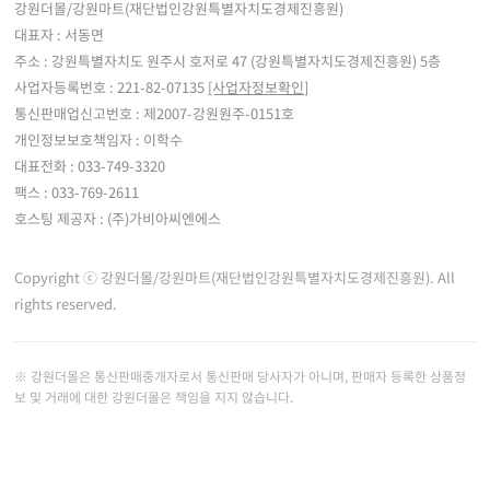
강원더몰/강원마트(재단법인강원특별자치도경제진흥원)
대표자 : 서동면
주소 : 강원특별자치도 원주시 호저로 47 (강원특별자치도경제진흥원) 5층
사업자등록번호 : 221-82-07135
[사업자정보확인]
통신판매업신고번호 : 제2007-강원원주-0151호
개인정보보호책임자 : 이학수
대표전화 : 033-749-3320
팩스 : 033-769-2611
호스팅 제공자 : (주)가비아씨엔에스
Copyright ⓒ 강원더몰/강원마트(재단법인강원특별자치도경제진흥원). All
rights reserved.
※ 강원더몰은 통신판매중개자로서 통신판매 당사자가 아니며, 판매자 등록한 상품정
보 및 거래에 대한 강원더몰은 책임을 지지 않습니다.