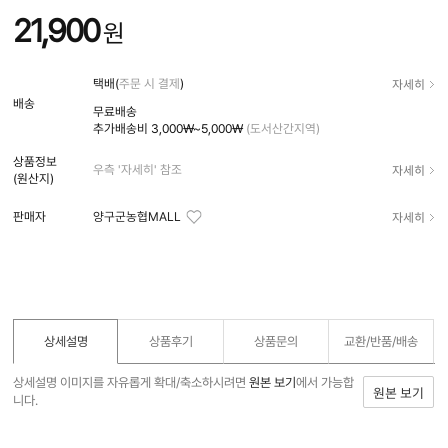
21,900
원
자세히
택배(
주문 시 결제
)
배송
무료배송
추가배송비
3,000₩~5,000₩
(도서산간지역)
상품정보
자세히
우측 '자세히' 참조
(원산지)
자세히
판매자
양구군농협MALL
상세설명
상품후기
상품문의
교환/반품/
배송
상세설명 이미지를 자유롭게 확대/축소하시려면
원본 보기
에서 가능합
원본 보기
니다.