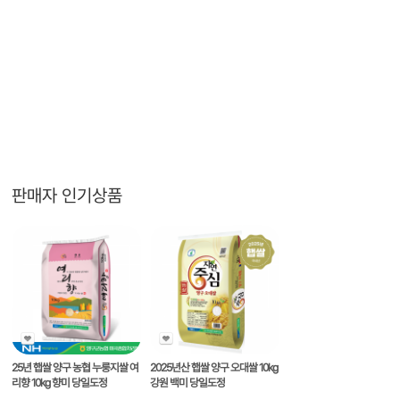
판매자 인기상품
25년 햅쌀 양구 농협 누룽지쌀 여
2025년산 햅쌀 양구 오대쌀 10kg
리향 10kg 향미 당일도정
강원 백미 당일도정