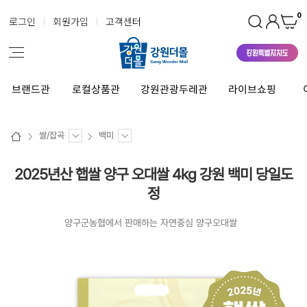
0
로그인
회원가입
고객센터
브랜드관
로컬상품관
강원관광두레관
라이브쇼핑
쌀/잡곡
백미
2025년산 햅쌀 양구 오대쌀 4kg 강원 백미 당일도
정
양구군농협에서 판매하는 자연중심 양구오대쌀