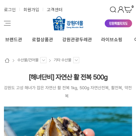
0
로그인
회원가입
고객센터
브랜드관
로컬상품관
강원관광두레관
라이브쇼핑
수산물/건어물
기타 수산물
[해녀단비] 자연산 활 전복 500g
강원도 고성 해녀가 잡은 자연산 활 전복 1kg, 500g 자연산전복, 활전복, 약전
복