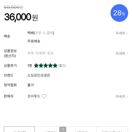
50,000
원
28
%
36,000
원
자세히
택배(
주문 시 결제
)
배송
무료배송
상품정보
자세히
우측 '자세히' 참조
(원산지)
상품후기
1
명
(
5
/5)
브랜드
소상공인상생관
청약철회
불가
자세히
판매자
조이푸드
1