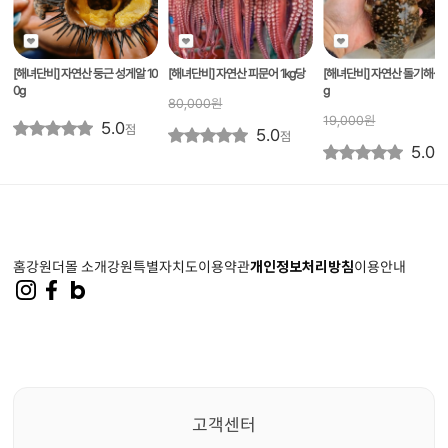
[해녀단비] 자연산 둥근 성게알 10
[해녀단비] 자연산 피문어 1kg당
[해녀단비] 자연산 돌기해삼 
0g
g
80,000
원
19,000
원
5.0
점
5.0
점
5.0
점
홈
강원더몰 소개
강원특별자치도
이용약관
개인정보처리방침
이용안내
고객센터