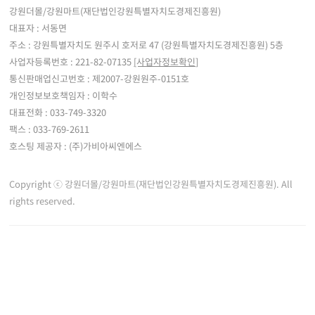
강원더몰/강원마트(재단법인강원특별자치도경제진흥원)
대표자 : 서동면
주소 : 강원특별자치도 원주시 호저로 47 (강원특별자치도경제진흥원) 5층
사업자등록번호 : 221-82-07135
[사업자정보확인]
통신판매업신고번호 : 제2007-강원원주-0151호
개인정보보호책임자 : 이학수
대표전화 : 033-749-3320
팩스 : 033-769-2611
호스팅 제공자 : (주)가비아씨엔에스
Copyright ⓒ 강원더몰/강원마트(재단법인강원특별자치도경제진흥원). All
rights reserved.
※ 강원더몰은 통신판매중개자로서 통신판매 당사자가 아니며, 판매자 등록한 상품정
보 및 거래에 대한 강원더몰은 책임을 지지 않습니다.