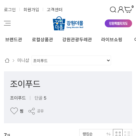
0
로그인
회원가입
고객센터
브랜드관
로컬상품관
강원관광두레관
라이브쇼핑
미니샵
조이푸드
조이푸드
|
단골
5
찜
공유
랭킹순
7
개