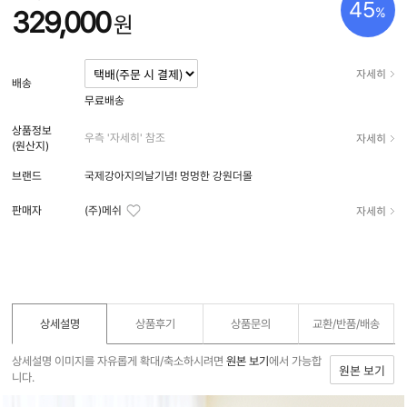
45
%
329,000
원
자세히
배송
무료배송
상품정보
자세히
우측 '자세히' 참조
(원산지)
브랜드
국제강아지의날기념! 멍멍한 강원더몰
자세히
판매자
(주)메쉬
상세설명
상품후기
상품문의
교환/반품/
배송
상세설명 이미지를 자유롭게 확대/축소하시려면
원본 보기
에서 가능합
원본 보기
니다.