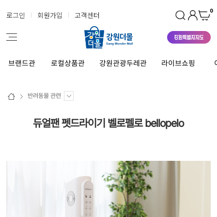
0
로그인
회원가입
고객센터
브랜드관
로컬상품관
강원관광두레관
라이브쇼핑
반려동물 관련
듀얼팬 펫드라이기 벨로펠로 bellopelo