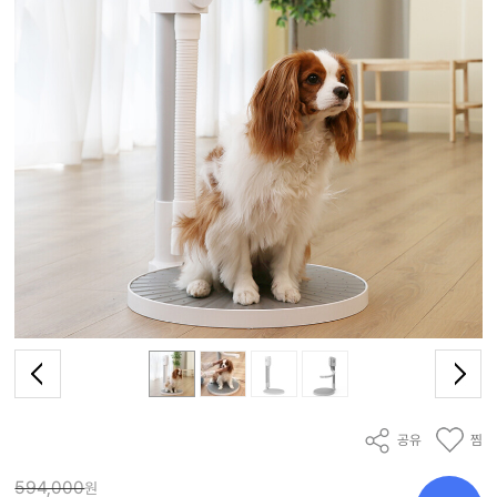
공유
찜
594,000
원