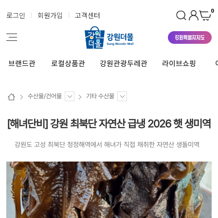
0
로그인
회원가입
고객센터
브랜드관
로컬상품관
강원관광두레관
라이브쇼핑
수산물/건어물
기타 수산물
[해녀단비] 강원 최북단 자연산 급냉 2026 햇 생미역
강원도 고성 최북단 청정해역에서 해녀가 직접 채취한 자연산 생돌미역