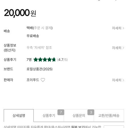
20,000
원
자세히
택배(
주문 시 결제
)
배송
무료배송
상품정보
자세히
우측 '자세히' 참조
(원산지)
상품후기
7
명
(
4.7
/5)
브랜드
로컬상품관(2025)
자세히
판매자
조이푸드
7
3
상세설명
상품후기
상품문의
교환/반품/
배송
상세설명 이미지를 자유롭게 확대/축소하시려면
원본 보기
에서 가능합