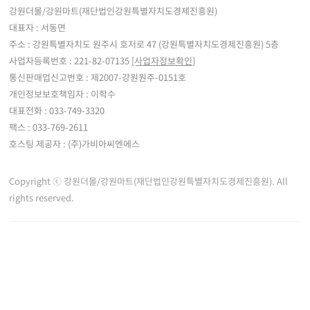
강원더몰/강원마트(재단법인강원특별자치도경제진흥원)
대표자 : 서동면
주소 : 강원특별자치도 원주시 호저로 47 (강원특별자치도경제진흥원) 5층
사업자등록번호 : 221-82-07135
[사업자정보확인]
통신판매업신고번호 : 제2007-강원원주-0151호
개인정보보호책임자 : 이학수
대표전화 : 033-749-3320
팩스 : 033-769-2611
호스팅 제공자 : (주)가비아씨엔에스
Copyright ⓒ 강원더몰/강원마트(재단법인강원특별자치도경제진흥원). All
rights reserved.
※ 강원더몰은 통신판매중개자로서 통신판매 당사자가 아니며, 판매자 등록한 상품정
보 및 거래에 대한 강원더몰은 책임을 지지 않습니다.