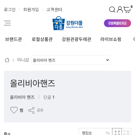
0
로그인
회원가입
고객센터
브랜드관
로컬상품관
강원관광두레관
라이브쇼핑
미니샵
올리비아핸즈
올리비아 핸즈
|
단골
1
찜
공유
랭킹순
8
개