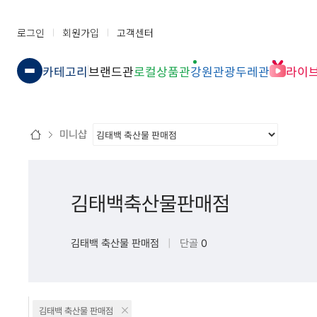
로그인
회원가입
고객센터
카테고리
브랜드관
로컬상품관
강원관광두레관
라이
미니샵
김태백축산물판매점
김태백 축산물 판매점
|
단골
0
김태백 축산물 판매점