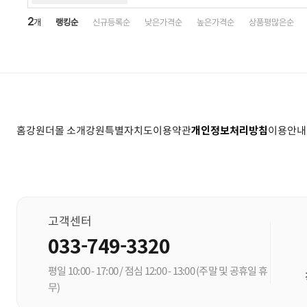
2
개
랭킹순
신규등록순
낮은가격순
높은가격순
상품평많은순
홈
강원더몰 소개
강원특별자치도
이용약관
개인정보처리방침
이용안내
고객센터
033-749-3320
평일 10:00 - 17:00 / 점심 12:00 - 13:00
(주말 및 공휴일 휴
무)