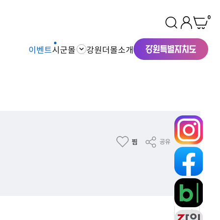
0
이벤트
시군몰
강원더몰소개
찜
공유