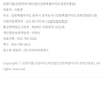
강원더몰/강원마트(재단법인강원특별자치도경제진흥원)
대표자 : 서동면
주소 : 강원특별자치도 원주시 호저로 47 (강원특별자치도경제진흥원) 5층
사업자등록번호 : 221-82-07135
[사업자정보확인]
통신판매업신고번호 : 제2007-강원원주-0151호
개인정보보호책임자 : 이학수
대표전화 : 033-749-3320
팩스 : 033-769-2611
호스팅 제공자 : (주)가비아씨엔에스
Copyright ⓒ 강원더몰/강원마트(재단법인강원특별자치도경제진흥원). All
rights reserved.
※ 강원더몰은 통신판매중개자로서 통신판매 당사자가 아니며, 판매자 등록한 상품정
보 및 거래에 대한 강원더몰은 책임을 지지 않습니다.