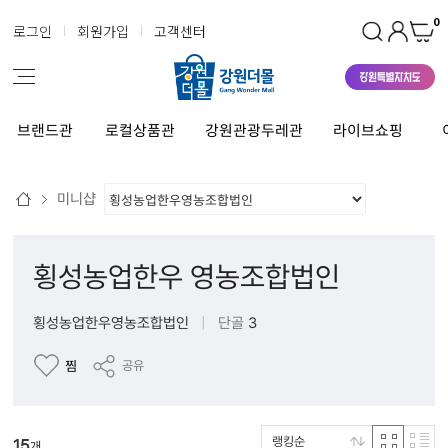
0
로그인
회원가입
고객센터
브랜드관
로컬상품관
강원관광두레관
라이브쇼핑
미니샵
횡성농업한우 영농조합법인
횡성농업한우영농조합법인
|
단골
3
찜
공유
랭킹순
15
개