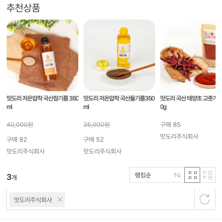
추천상품
맛도리 저온압착 국산참기름 350
맛도리 저온압착 국산들기름350
맛도리 국산 태양초 고춧가루 
ml
ml
0g
40,000
원
35,000
원
구매
85
맛도리주식회사
구매
82
구매
52
맛도리주식회사
맛도리주식회사
랭킹순
3
개
맛도리주식회사