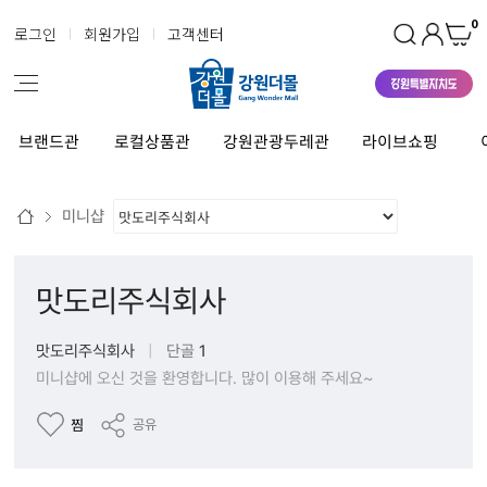
0
로그인
회원가입
고객센터
브랜드관
로컬상품관
강원관광두레관
라이브쇼핑
미니샵
맛도리주식회사
맛도리주식회사
|
단골
1
미니샵에 오신 것을 환영합니다. 많이 이용해 주세요~
찜
공유