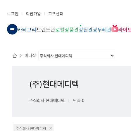
로그인
회원가입
고객센터
카테고리
브랜드관
로컬상품관
강원관광두레관
라이
미니샵
(주)현대메디텍
주식회사 현대메디텍
|
단골
0
주식회사 현대메디텍