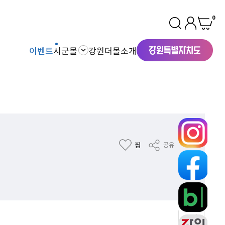
0
이벤트
시군몰
강원더몰소개
찜
공유