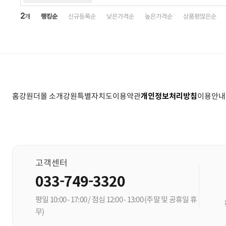
2
개
랭킹순
신규등록순
낮은가격순
높은가격순
상품평많은순
홈
강원더몰 소개
강원특별자치도
이용약관
개인정보처리방침
이용안내
고객센터
033-749-3320
평일 10:00 - 17:00 / 점심 12:00 - 13:00
(주말 및 공휴일 휴
무)