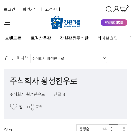
0
로그인
회원가입
고객센터
브랜드관
로컬상품관
강원관광두레관
라이브쇼핑
미니샵
주식회사 횡성한우로
주식회사 횡성한우로
|
단골
3
찜
공유
랭킹순
31
개