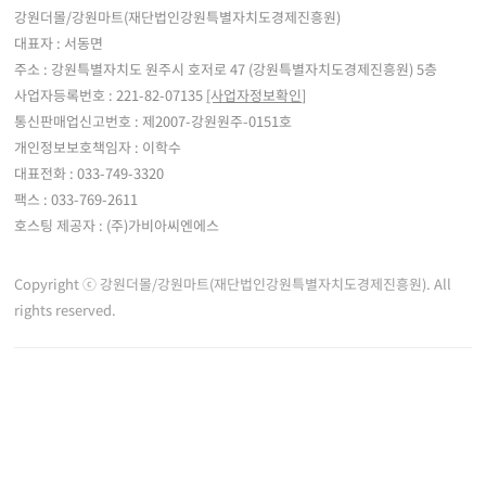
강원더몰/강원마트(재단법인강원특별자치도경제진흥원)
대표자 : 서동면
주소 : 강원특별자치도 원주시 호저로 47 (강원특별자치도경제진흥원) 5층
사업자등록번호 : 221-82-07135
[사업자정보확인]
통신판매업신고번호 : 제2007-강원원주-0151호
개인정보보호책임자 : 이학수
대표전화 : 033-749-3320
팩스 : 033-769-2611
호스팅 제공자 : (주)가비아씨엔에스
Copyright ⓒ 강원더몰/강원마트(재단법인강원특별자치도경제진흥원). All
rights reserved.
※ 강원더몰은 통신판매중개자로서 통신판매 당사자가 아니며, 판매자 등록한 상품정
보 및 거래에 대한 강원더몰은 책임을 지지 않습니다.