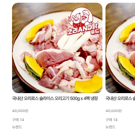
국내산 오리로스 슬라이스 오리고기 500g x 4팩 냉장
40,000
원
40,000
원
구매
14
구매
14
뉴랜드
뉴랜드