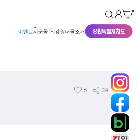
0
이벤트
시군몰
강원더몰소개
찜
공유