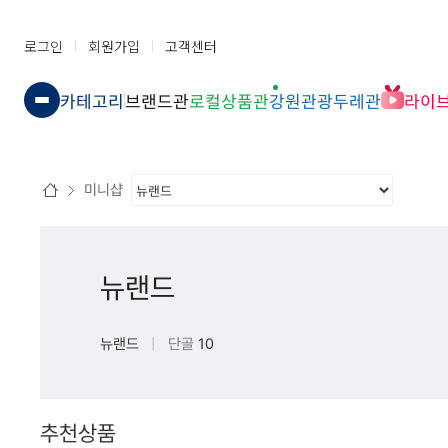
로그인
회원가입
고객센터
카테고리
브랜드관
로컬상품관
강원관광두레관
라이
미니샵
뉴랜드
뉴랜드
|
단골
10
추천상품