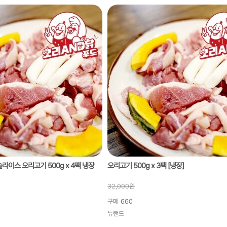
국내산 오리로스 슬라이스 오리고기 500g x 4팩 냉장
오리고기 500g x 3팩 [냉장]
32,000
원
구매
660
뉴랜드