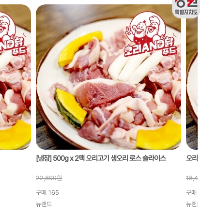
[냉장] 500g x 2팩 오리고기 생오리 로스 슬라이스
오리고기 생
22,800
원
18,400
원
구매
165
구매
699
뉴랜드
뉴랜드