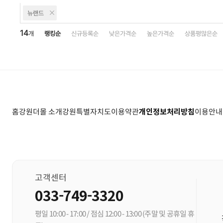
뉴랜드
14
개
랭킹순
신규등록순
낮은가격순
높은가격순
상품평많은순
홈
강원더몰 소개
강원특별자치도
이용약관
개인정보처리방침
이용안내
고객센터
033-749-3320
평일 10:00 - 17:00 / 점심 12:00 - 13:00
(주말 및 공휴일 휴