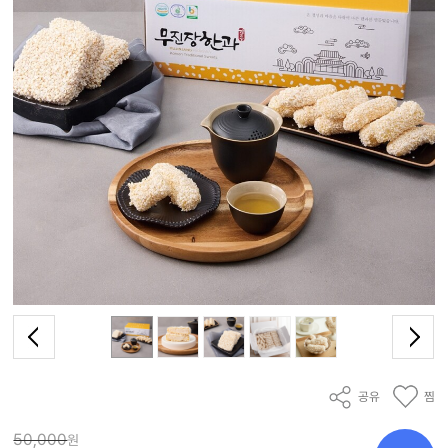
공유
찜
50,000
원