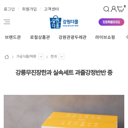
0
로그인
회원가입
고객센터
브랜드관
로컬상품관
강원관광두레관
라이브쇼핑
가공식품/떡류
한과
강릉무진장한과 실속세트 과줄강정반반 중