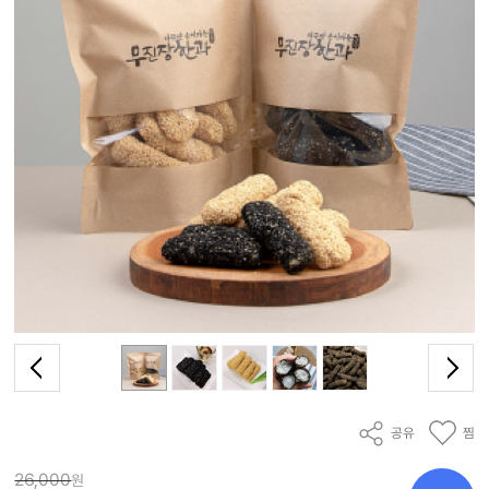
공유
찜
26,000
원