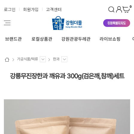
0
로그인
회원가입
고객센터
브랜드관
로컬상품관
강원관광두레관
라이브쇼핑
가공식품/떡류
한과
강릉무진장한과 깨유과 300g(검은깨,참깨)세트