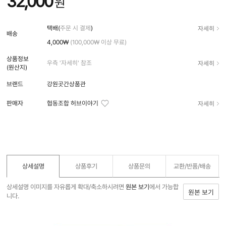
32,000
원
자세히
택배(
주문 시 결제
)
배송
4,000₩
(100,000₩ 이상 무료)
상품정보
자세히
우측 '자세히' 참조
(원산지)
브랜드
강원곳간상품관
자세히
판매자
협동조합 허브이야기
상세설명
상품후기
상품문의
교환/반품/
배송
상세설명 이미지를 자유롭게 확대/축소하시려면
원본 보기
에서 가능합
원본 보기
니다.