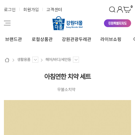
0
로그인
회원가입
고객센터
브랜드관
로컬상품관
강원관광두레관
라이브쇼핑
생활용품
헤어/바디/세안등
아침연한 치약 세트
무불소치약