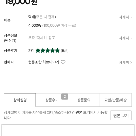
19,000
원
자세히
택배(
주문 시 결제
)
배송
4,000₩
(100,000₩ 이상 무료)
상품정보
자세히
우측 '자세히' 참조
(원산지)
상품후기
2
명
(
5
/5)
자세히
판매자
협동조합 허브이야기
2
상세설명
상품후기
상품문의
교환/반품/
배송
상세설명 이미지를 자유롭게 확대/축소하시려면
원본 보기
에서 가능합
원본 보기
니다.