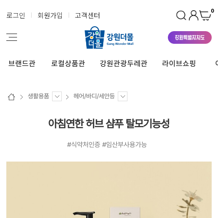
0
로그인
회원가입
고객센터
브랜드관
로컬상품관
강원관광두레관
라이브쇼핑
생활용품
헤어/바디/세안등
아침연한 허브 샴푸 탈모기능성
#식약처인증 #임산부사용가능