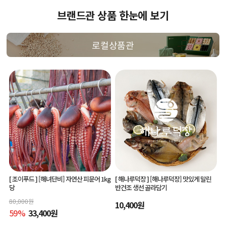
브랜드관 상품 한눈에 보기
로컬상품관
[ 조이푸드 ]
[해녀단비] 자연산 피문어 1kg
[ 해나루덕장 ]
[해나루덕장] 맛있게 말린
당
반건조 생선 골라담기
80,000
원
10,400
원
59
%
33,400
원