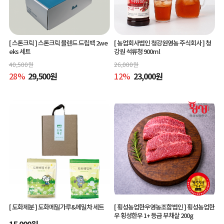
[ 스톤크릭 ]
스톤크릭 블렌드 드립백 2we
[ 농업회사법인 청강원영농 주식회사 ]
청
eks 세트
강원 석류청 900ml
40,500
원
26,000
원
28
%
29,500
원
12
%
23,000
원
[ 도화제분 ]
도화메밀가루&메밀차 세트
[ 횡성농업한우영농조합법인 ]
횡성농업한
우 횡성한우 1+ 등급 부채살 200g
15,000
원