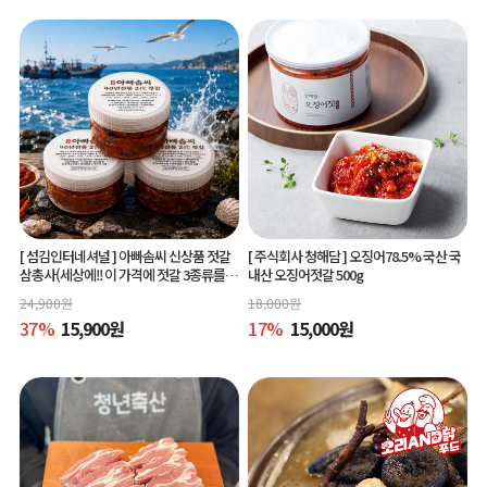
[ 섬김인터네셔널 ]
아빠솜씨 신상품 젓갈
[ 주식회사 청해담 ]
오징어78.5% 국산 국
삼총사(세상에!! 이 가격에 젓갈 3종류를?)
내산 오징어젓갈 500g
150g 3종
24,900
원
18,000
원
37
%
15,900
원
17
%
15,000
원