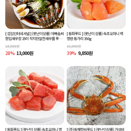
[ 섬김인터네셔널 ]
(못난이상품) 아빠솜씨
[ 동화푸드 ]
(못난이 상품) 속초오마니 백
한입새우장 25미 작지만알찬새우를 푸짐
명란 동가리 350g
하게 즐길수 있는 한입새우장
18,000
원
16,000
원
28
%
13,000
원
39
%
9,850
원
[ 동화푸드 ]
(못난이 상품) 속초오마니 명
[ (주)동해항씨푸드 ]
(못난이상품) 가성비