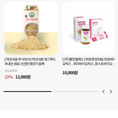
[ (주)웰빙엘에스 ]
락토펫 반려묘 프로바이
[ 맘마미아 ]
헬로플라그아이케어40g(3개
오틱스 - 프리바이오틱스, 포스트바이오틱
월분)눈건강 구강케어를 한번에
스 함유
10,000
원
45,000
원