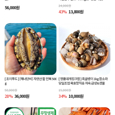
24,000
원
56,000
원
43
%
13,800
원
[ 조이푸드 ]
[해녀단비] 자연산 활 전복 500
[ 명품대게킹크랩 ]
흑골뱅이 1kg 참소라
g
당일조업 묵호항직송 자숙 급냉&생물
50,000
원
15,000
원
28
%
36,000
원
34
%
10,000
원