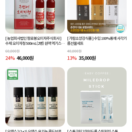
[ 농업회사법인 향로봉오미자주식회사 ]
[ 가람소양강식품 ]
수입 100%통깨 사각기
수제 오미자청 500mL(2병) 원액 엑기스l
름선물세트
[주연네 오미자]
60,000
원
40,000
원
24
%
46,000
원
13
%
35,000
원
[ 오땡스 ]
(1+1) 오땡스 유기농 콜드브루
[ 스톤크릭 ]
마일드롭 스틱커피 스톤