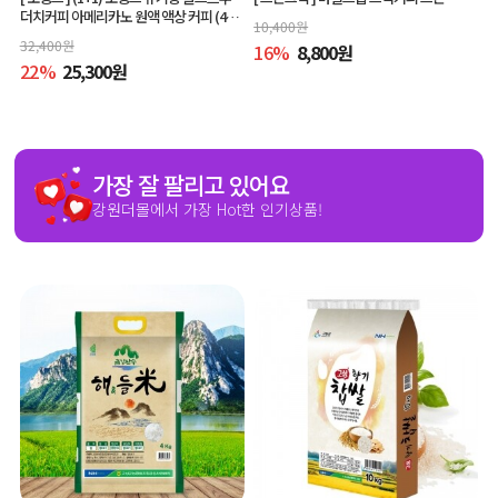
더치커피 아메리카노 원액 액상 커피 (400
10,400
원
ml x 2개, 교차 구매 가능)
32,400
원
16
%
8,800
원
22
%
25,300
원
가장 잘 팔리고 있어요
강원더몰에서 가장 Hot한 인기상품!