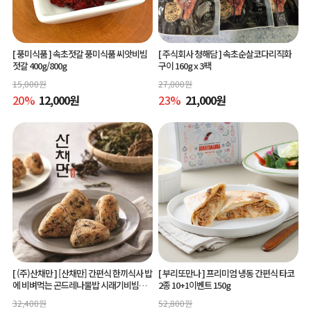
[ 풍미식품 ]
속초젓갈 풍미식품 씨앗비빔
[ 주식회사 청해담 ]
속초순살코다리직화
젓갈 400g/800g
구이 160g x 3팩
15,000
원
27,000
원
20
%
12,000
원
23
%
21,000
원
[ (주)산채만 ]
[산채만] 간편식 한끼식사 밥
[ 부리또만나 ]
프리미엄 냉동 간편식 타코
에 비벼먹는 곤드레나물밥 시래기비빔밥
2종 10+1이벤트 150g
비빔소스 비벼요 80g 9봉
32,400
원
52,800
원