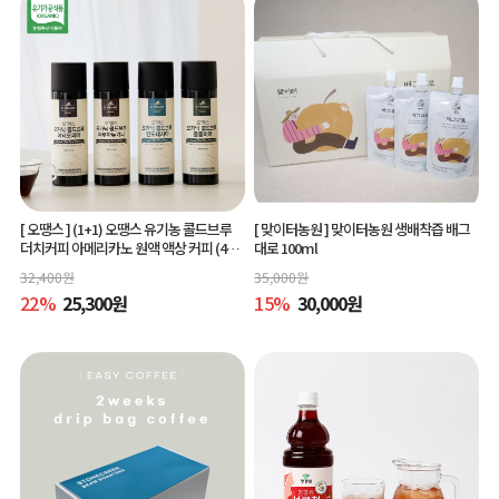
[ 오땡스 ]
(1+1) 오땡스 유기농 콜드브루
[ 맞이터농원 ]
맞이터농원 생배착즙 배그
더치커피 아메리카노 원액 액상 커피 (400
대로 100ml
ml x 2개, 교차 구매 가능)
32,400
원
35,000
원
22
%
25,300
원
15
%
30,000
원