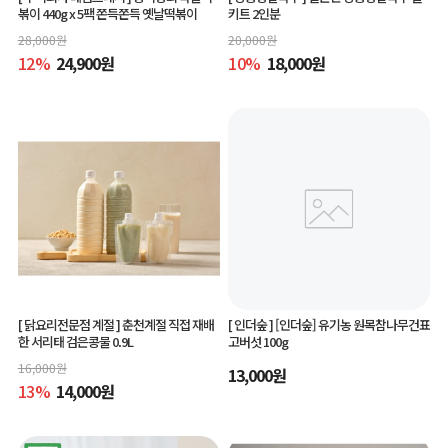
볶이 440g x 5팩 쫀득쫀득 옛날떡볶이
키트 2인분
28,000
원
20,000
원
12
%
24,900
원
10
%
18,000
원
[ 닭요리전문점 계절 ]
춘천계절 직접 재배
[ 인더숲 ]
[인더숲] 유기농 원목참나무건표
한 서리태 검은콩물 0.9L
고버섯 100g
16,000
원
13,000
원
13
%
14,000
원