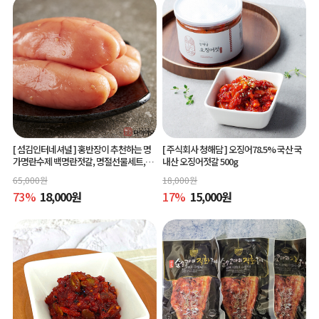
[ 섬김인터네셔널 ]
홍반장이 추천하는 명
[ 주식회사 청해담 ]
오징어78.5% 국산 국
가명란수제 백명란젓갈, 명절선물세트,공
내산 오징어젓갈 500g
동구매
65,000
원
18,000
원
73
%
18,000
원
17
%
15,000
원