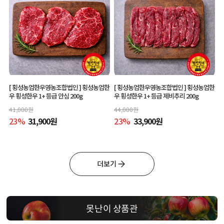
[ 횡성농업한우영농조합법인 ]
횡성농업한
[ 횡성농업한우영농조합법인 ]
횡성농업한
우 횡성한우 1+ 등급 안심 200g
우 횡성한우 1+ 등급 제비추리 200g
41,000
원
44,000
원
23
%
31,900
원
23
%
33,900
원
더보기
못난이 상품관