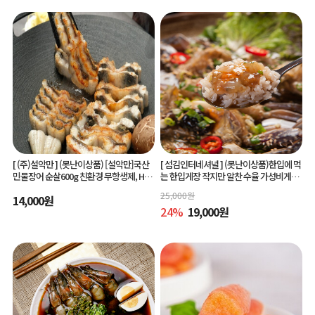
[ (주)설악만 ]
(못난이상품) [설악만]국산
[ 섬김인터네셔널 ]
(못난이상품)한입에 먹
민물장어 순살600g 친환경 무항생제, HAC
는 한입게장 작지만 알찬 수율 가성비게장
CP(해썹) 인증!
6미/10미 맛있게 간단하게 즐기는 아빠솜
25,000
원
14,000
원
씨한입게장
24
%
19,000
원