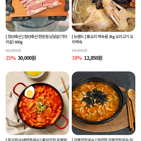
[ 청년축산 ]
청년축산 한돈등심덧살(가브
[ 뉴랜드 ]
통오리 백숙용 2kg 오리고기 오
리살) 600g
리백숙
40,000
원
20,400
원
25
%
30,000
원
38
%
12,850
원
[ 주식회사 태범프레시 ]
홍익상회 국물떡
[ 강릉장칼국수 ]
얼큰한 강릉장칼국수 밀