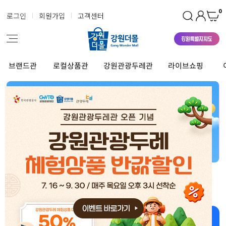
0
로그인
회원가입
고객센터
브랜드관
로컬상품관
강원관광두레관
라이브쇼핑
강원더몰 상품 좋아~ 너무 좋아~