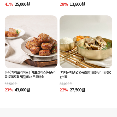
41
%
25,000
원
28
%
13,800
원
[ (주)케이프라이드 ]
[셰프초이스]육즙가
[ 태백산채냉면영농조합 ]
한올갈비탕600
득 도톰도톰 떡갈비x3 무료배송
g*5팩
55,500
원
35,000
원
23
%
43,000
원
22
%
27,500
원