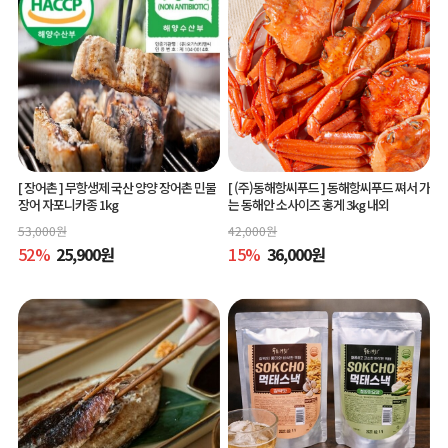
[ 장어촌 ]
무항생제 국산 양양 장어촌 민물
[ (주)동해항씨푸드 ]
동해항씨푸드 쪄서 가
장어 자포니카종 1kg
는 동해안 소사이즈 홍게 3kg 내외
53,000
원
42,000
원
52
%
25,900
원
15
%
36,000
원