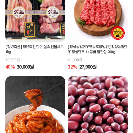
[ 청년축산 ]
청년축산 한돈 실속 선물세트
[ 횡성농업한우영농조합법인 ]
횡성농업한
1kg
우 횡성한우 1+ 등급 업진살 200g
50,000
원
41,000
원
40
%
30,000
원
32
%
27,900
원