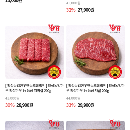
41,000
원
32
%
27,900
원
[ 횡성농업한우영농조합법인 ]
횡성농업한
[ 횡성농업한우영농조합법인 ]
횡성농업한
우 횡성한우 1+ 등급 치마살 200g
우 횡성한우 1+ 등급 채끝 200g
41,000
원
44,000
원
30
%
28,900
원
33
%
29,900
원