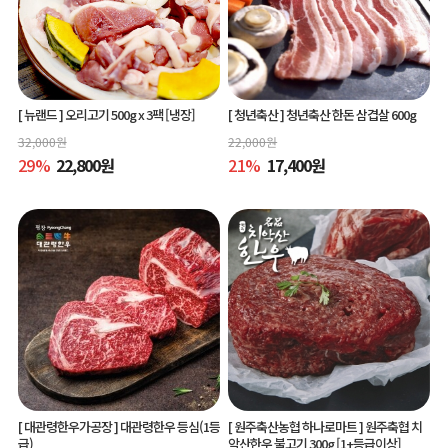
[ 뉴랜드 ]
오리고기 500g x 3팩 [냉장]
[ 청년축산 ]
청년축산 한돈 삼겹살 600g
32,000
원
22,000
원
29
%
22,800
원
21
%
17,400
원
[ 대관령한우가공장 ]
대관령한우 등심(1등
[ 원주축산농협 하나로마트 ]
원주축협 치
급)
악산한우 불고기 300g [1+등급이상]