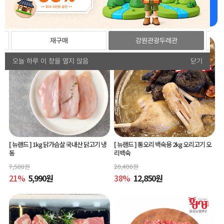
강원더몰 추천상품 추천드립니다!
재구매
강원관광두레관
오늘 하루 이 창을 열지 않음
닫기
[ 뉴랜드 ]
1kg 닭가슴살 국내산 닭고기 냉
[ 뉴랜드 ]
통오리 백숙용 2kg 오리고기 오
동
리백숙
7,500
원
20,400
원
21
%
5,990
원
38
%
12,850
원