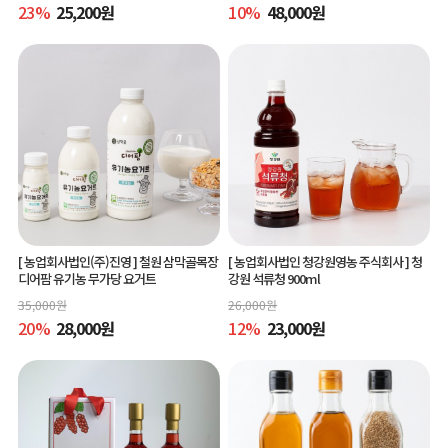
23
%
25,200
원
10
%
48,000
원
[ 농업회사법인(주)진영 ]
철원 삼막골목장
[ 농업회사법인 청강원영농 주식회사 ]
청
디어팜 유기농 무가당 요거트
강원 석류청 900ml
35,000
원
26,000
원
20
%
28,000
원
12
%
23,000
원