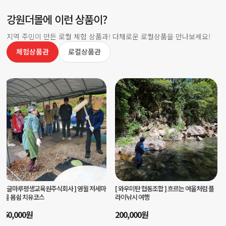
강원더몰에 이런 상품이?
지역 주민이 만든 로컬 체험 상품과! 다채로운 로컬상품을 만나보세요!
체험상품관
로컬상품관
[ 양양서핑학교 ]
양양서핑학교 서핑입문강
[ 마을선생님협동조합 ]
나만의 스티치로
습
완성하는 가죽키링 체험
80,000
원
35,000
원