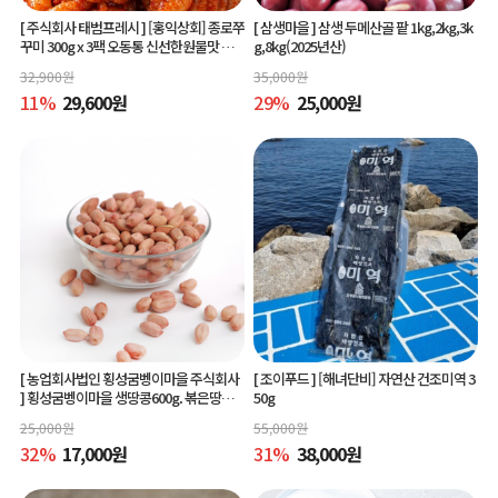
[ 주식회사 태범프레시 ]
[홍익상회] 종로쭈
[ 삼생마을 ]
삼생 두메산골 팥 1kg,2kg,3k
꾸미 300g x 3팩 오동통 신선한원물맛 그
g,8kg(2025년산)
대로
32,900
원
35,000
원
11
%
29,600
원
29
%
25,000
원
[ 농업회사법인 횡성굼벵이마을 주식회사
[ 조이푸드 ]
[해녀단비] 자연산 건조미역 3
]
횡성굼벵이마을 생땅콩600g. 볶은땅콩6
50g
00g, 빨간생땅콩600g
25,000
원
55,000
원
32
%
17,000
원
31
%
38,000
원