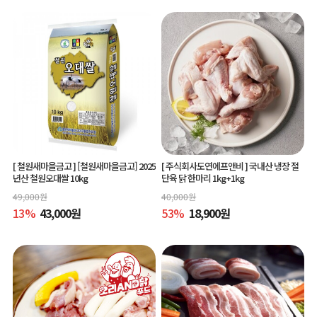
[ 철원새마을금고 ]
[철원새마을금고] 2025
[ 주식회사도연에프앤비 ]
국내산 냉장 절
년산 철원오대쌀 10kg
단육 닭 한마리 1kg+1kg
49,000
원
40,000
원
13
%
43,000
원
53
%
18,900
원