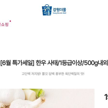
브쇼핑
[6월 특가세일] 한우 사태/1등급이상/500g내외
고단백 저지방! 쫄깃 담백 풍부한 육단백질의 맛!
1