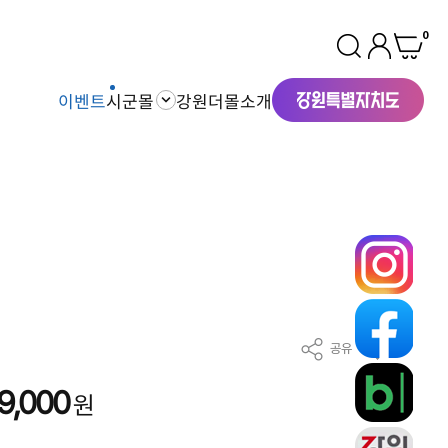
0
이벤트
시군몰
강원더몰소개
공유
찜
9,000
원