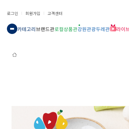
로그인
회원가입
고객센터
카테고리
브랜드관
로컬상품관
강원관광두레관
라이