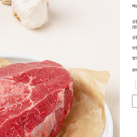
배
상
(
상
브
청
판
-