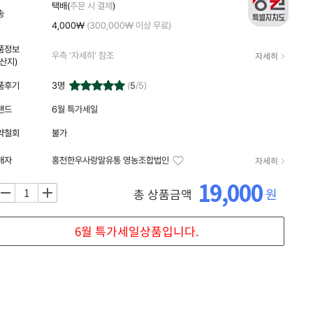
자세히
택배(
주문 시 결제
)
송
4,000₩
(300,000₩ 이상 무료)
품정보
자세히
우측 '자세히' 참조
원산지)
품후기
3
명
(
5
/5)
랜드
6월 특가세일
약철회
불가
자세히
매자
홍천한우사랑말유통 영농조합법인
19,000
원
총 상품금액
+