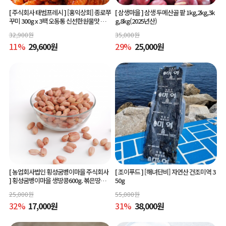
[ 주식회사 태범프레시 ]
[홍익상회] 종로쭈
[ 삼생마을 ]
삼생 두메산골 팥 1kg,2kg,3k
꾸미 300g x 3팩 오동통 신선한원물맛 그
g,8kg(2025년산)
대로
32,900
원
35,000
원
11
%
29,600
원
29
%
25,000
원
[ 농업회사법인 횡성굼벵이마을 주식회사
[ 조이푸드 ]
[해녀단비] 자연산 건조미역 3
]
횡성굼벵이마을 생땅콩600g. 볶은땅콩6
50g
00g, 빨간생땅콩600g
25,000
원
55,000
원
32
%
17,000
원
31
%
38,000
원