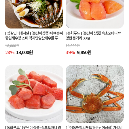
[ 섬김인터네셔널 ]
(못난이상품) 아빠솜씨
[ 동화푸드 ]
(못난이 상품) 속초오마니 백
한입새우장 25미 작지만알찬새우를 푸짐
명란 동가리 350g
하게 즐길수 있는 한입새우장
18,000
원
16,000
원
28
%
13,000
원
39
%
9,850
원
[ 동화푸드 ]
(못난이 상품) 속초오마니 명
[ (주)동해항씨푸드 ]
(못난이상품) 가성비