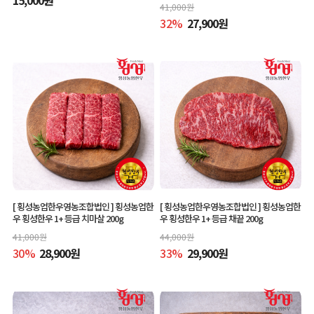
41,000
원
32
%
27,900
원
[ 횡성농업한우영농조합법인 ]
횡성농업한
[ 횡성농업한우영농조합법인 ]
횡성농업한
우 횡성한우 1+ 등급 치마살 200g
우 횡성한우 1+ 등급 채끝 200g
41,000
원
44,000
원
30
%
28,900
원
33
%
29,900
원