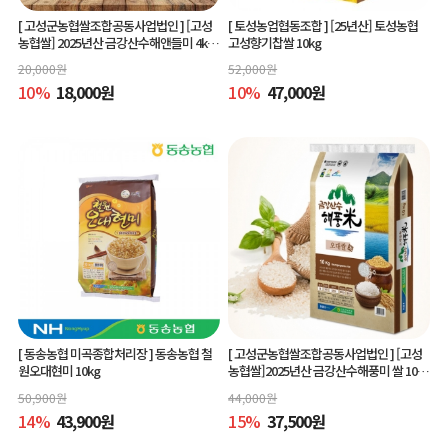
[ 고성군농협쌀조합공동사업법인 ]
[고성
[ 토성농업협동조합 ]
[25년산] 토성농협
농협쌀] 2025년산 금강산수해앤들미 4kg
고성향기찹쌀 10kg
(상등급) 당일도정
20,000
원
52,000
원
10
%
18,000
원
10
%
47,000
원
[ 동송농협 미곡종합처리장 ]
동송농협 철
[ 고성군농협쌀조합공동사업법인 ]
[고성
원오대현미 10kg
농협쌀]2025년산 금강산수해풍미 쌀 10kg
(상등급)당일도정
50,900
원
44,000
원
14
%
43,900
원
15
%
37,500
원