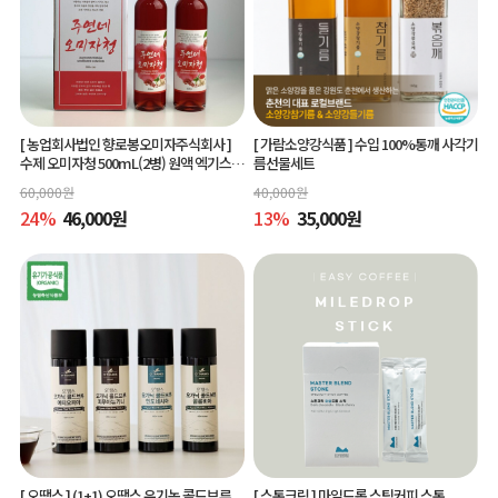
[ 농업회사법인 향로봉오미자주식회사 ]
[ 가람소양강식품 ]
수입 100%통깨 사각기
수제 오미자청 500mL(2병) 원액 엑기스l
름선물세트
[주연네 오미자]
60,000
원
40,000
원
24
%
46,000
원
13
%
35,000
원
[ 오땡스 ]
(1+1) 오땡스 유기농 콜드브루
[ 스톤크릭 ]
마일드롭 스틱커피 스톤