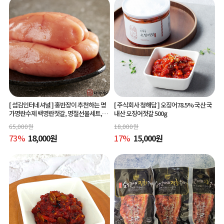
[ 섬김인터네셔널 ]
홍반장이 추천하는 명
[ 주식회사 청해담 ]
오징어78.5% 국산 국
가명란수제 백명란젓갈, 명절선물세트,공
내산 오징어젓갈 500g
동구매
65,000
원
18,000
원
73
%
18,000
원
17
%
15,000
원