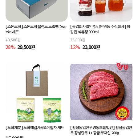
[ 스톤크릭 ]
스톤크릭 블렌드 드립백 2we
[ 농업회사법인 청강원영농 주식회사 ]
청
eks 세트
강원 석류청 900ml
40,500
원
26,000
원
28
%
29,500
원
12
%
23,000
원
[ 도화제분 ]
도화메밀가루&메밀차 세트
[ 횡성농업한우영농조합법인 ]
횡성농업한
우 횡성한우 1+ 등급 부채살 200g
15,000
원