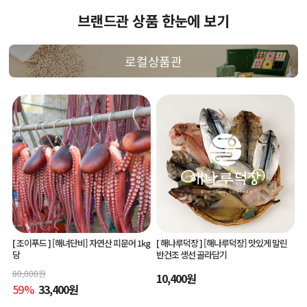
브랜드관 상품 한눈에 보기
로컬상품관
[ 조이푸드 ]
[해녀단비] 자연산 피문어 1kg
[ 해나루덕장 ]
[해나루덕장] 맛있게 말린
당
반건조 생선 골라담기
80,000
원
10,400
원
59
%
33,400
원