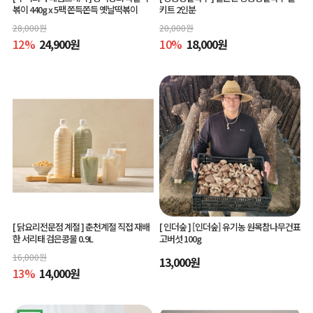
볶이 440g x 5팩 쫀득쫀득 옛날떡볶이
키트 2인분
28,000
원
20,000
원
12
%
24,900
원
10
%
18,000
원
[ 닭요리전문점 계절 ]
춘천계절 직접 재배
[ 인더숲 ]
[인더숲] 유기농 원목참나무건표
한 서리태 검은콩물 0.9L
고버섯 100g
16,000
원
13,000
원
13
%
14,000
원