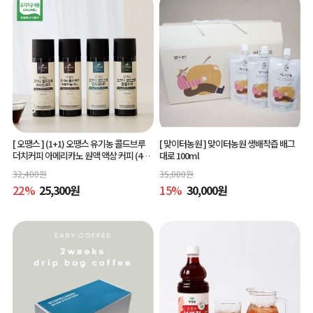
[ 오땡스 ]
(1+1) 오땡스 유기농 콜드브루
[ 맞이터농원 ]
맞이터농원 생배착즙 배그
더치커피 아메리카노 원액 액상 커피 (400
대로 100ml
ml x 2개, 교차 구매 가능)
32,400
원
35,000
원
22
%
25,300
원
15
%
30,000
원