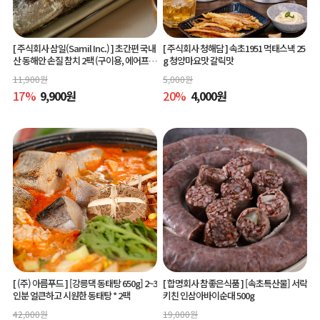
[ 주식회사 삼일(Samil Inc.) ]
초간편 국내
[ 주식회사 청해담 ]
속초1951 먹태스낵 25
산 동해안 손질 참치 2팩 (구이용, 에어프라
g 청양마요맛 갈릭맛
이어 간편조리)
11,900
원
5,000
원
17
%
9,900
원
20
%
4,000
원
[ (주) 아름푸드 ]
[강릉댁 동태탕 650g] 2~3
[ 합명회사 참좋은식품 ]
[속초특산물] 서락
인분 얼큰하고 시원한 동태탕 * 2팩
키친 인삼아바이순대 500g
42,000
원
19,000
원