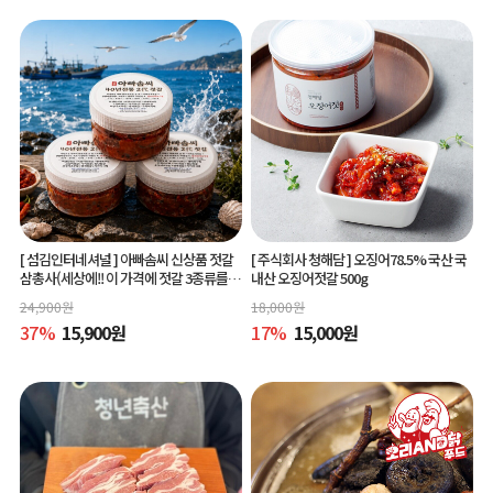
[ 섬김인터네셔널 ]
아빠솜씨 신상품 젓갈
[ 주식회사 청해담 ]
오징어78.5% 국산 국
삼총사(세상에!! 이 가격에 젓갈 3종류를?)
내산 오징어젓갈 500g
150g 3종
24,900
원
18,000
원
37
%
15,900
원
17
%
15,000
원