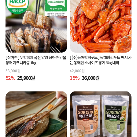
[ 장어촌 ]
무항생제 국산 양양 장어촌 민물
[ (주)동해항씨푸드 ]
동해항씨푸드 쪄서 가
장어 자포니카종 1kg
는 동해안 소사이즈 홍게 3kg 내외
53,000
원
42,000
원
52
%
25,900
원
15
%
36,000
원