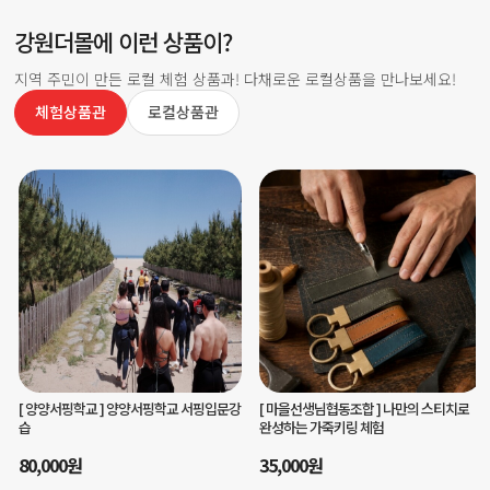
강원더몰에 이런 상품이?
지역 주민이 만든 로컬 체험 상품과! 다채로운 로컬상품을 만나보세요!
체험상품관
로컬상품관
[ 마을선생님협동조합 ]
나만의 스티치로
[ 글마루평생교육원주식회사 ]
영월 저세마
완성하는 가죽키링 체험
을 치유여행 - 피안의 반나절 치유코스
35,000
원
70,000
원