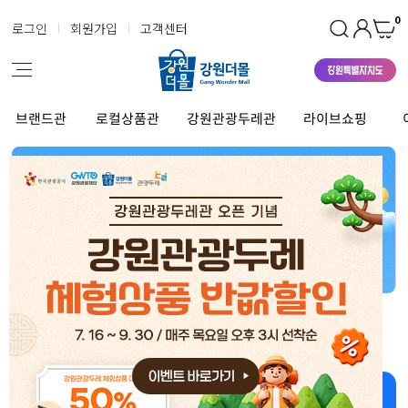
0
로그인
회원가입
고객센터
브랜드관
로컬상품관
강원관광두레관
라이브쇼핑
강원더몰 상품 좋아~ 너무 좋아~