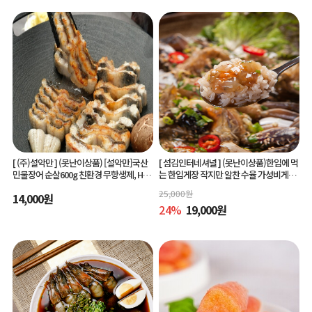
[ (주)설악만 ]
(못난이상품) [설악만]국산
[ 섬김인터네셔널 ]
(못난이상품)한입에 먹
민물장어 순살600g 친환경 무항생제, HAC
는 한입게장 작지만 알찬 수율 가성비게장
CP(해썹) 인증!
6미/10미 맛있게 간단하게 즐기는 아빠솜
25,000
원
14,000
원
씨한입게장
24
%
19,000
원