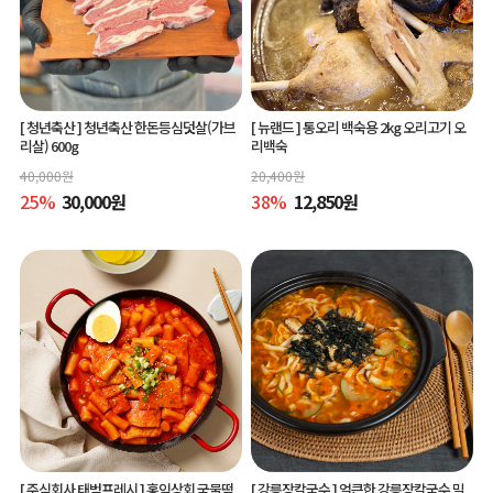
[ 청년축산 ]
청년축산 한돈등심덧살(가브
[ 뉴랜드 ]
통오리 백숙용 2kg 오리고기 오
리살) 600g
리백숙
40,000
원
20,400
원
25
%
30,000
원
38
%
12,850
원
[ 주식회사 태범프레시 ]
홍익상회 국물떡
[ 강릉장칼국수 ]
얼큰한 강릉장칼국수 밀