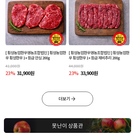
[ 횡성농업한우영농조합법인 ]
횡성농업한
[ 횡성농업한우영농조합법인 ]
횡성농업한
우 횡성한우 1+ 등급 안심 200g
우 횡성한우 1+ 등급 제비추리 200g
41,000
원
44,000
원
23
%
31,900
원
23
%
33,900
원
더보기
못난이 상품관