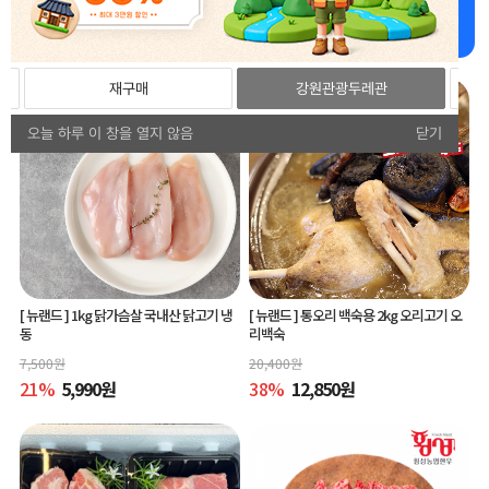
강원더몰 추천상품 추천드립니다!
재구매
강원관광두레관
오늘 하루 이 창을 열지 않음
닫기
[ 뉴랜드 ]
1kg 닭가슴살 국내산 닭고기 냉
[ 뉴랜드 ]
통오리 백숙용 2kg 오리고기 오
동
리백숙
7,500
원
20,400
원
21
%
5,990
원
38
%
12,850
원