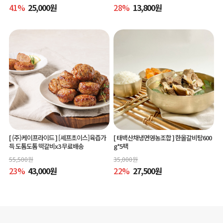
41
%
25,000
원
28
%
13,800
원
[ (주)케이프라이드 ]
[셰프초이스]육즙가
[ 태백산채냉면영농조합 ]
한올갈비탕600
득 도톰도톰 떡갈비x3 무료배송
g*5팩
55,500
원
35,000
원
23
%
43,000
원
22
%
27,500
원