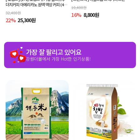
더치커피 아메리카노 원액 액상 커피 (400
10,400
원
ml x 2개, 교차 구매 가능)
32,400
원
16
%
8,800
원
22
%
25,300
원
가장 잘 팔리고 있어요
강원더몰에서 가장 Hot한 인기상품!