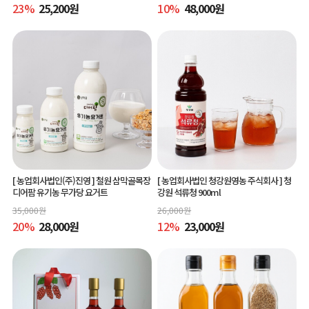
23
%
25,200
원
10
%
48,000
원
[ 농업회사법인(주)진영 ]
철원 삼막골목장
[ 농업회사법인 청강원영농 주식회사 ]
청
디어팜 유기농 무가당 요거트
강원 석류청 900ml
35,000
원
26,000
원
20
%
28,000
원
12
%
23,000
원