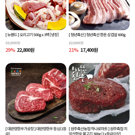
[ 뉴랜드 ]
오리고기 500g x 3팩 [냉장]
[ 청년축산 ]
청년축산 한돈 삼겹살 600g
32,000
원
22,000
원
29
%
22,800
원
21
%
17,400
원
[ 대관령한우가공장 ]
대관령한우 등심(1등
[ 원주축산농협 하나로마트 ]
원주축협 치
급)
악산한우 불고기 300g [1+등급이상]