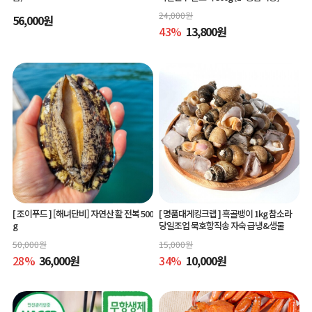
24,000
원
56,000
원
43
%
13,800
원
[ 조이푸드 ]
[해녀단비] 자연산 활 전복 500
[ 명품대게킹크랩 ]
흑골뱅이 1kg 참소라
g
당일조업 묵호항직송 자숙 급냉&생물
50,000
원
15,000
원
28
%
36,000
원
34
%
10,000
원