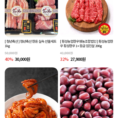
[ 청년축산 ]
청년축산 한돈 실속 선물세트
[ 횡성농업한우영농조합법인 ]
횡성농업한
1kg
우 횡성한우 1+ 등급 업진살 200g
50,000
원
41,000
원
40
%
30,000
원
32
%
27,900
원