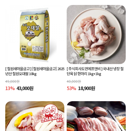
[ 철원새마을금고 ]
[철원새마을금고] 2025
[ 주식회사도연에프앤비 ]
국내산 냉장 절
년산 철원오대쌀 10kg
단육 닭 한마리 1kg+1kg
49,000
원
40,000
원
13
%
43,000
원
53
%
18,900
원