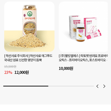
[ (주)웰빙엘에스 ]
락토펫 반려묘 프로바이
[ 맘마미아 ]
헬로플라그아이케어40g(3개
오틱스 - 프리바이오틱스, 포스트바이오틱
월분)눈건강 구강케어를 한번에
스 함유
10,000
원
45,000
원