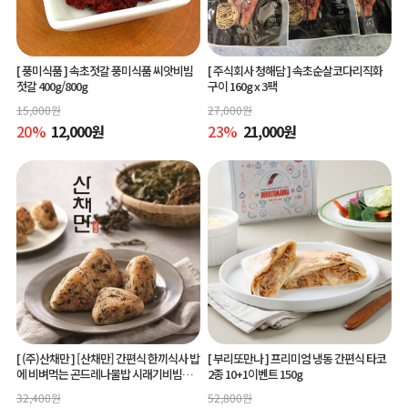
[ 풍미식품 ]
속초젓갈 풍미식품 씨앗비빔
[ 주식회사 청해담 ]
속초순살코다리직화
젓갈 400g/800g
구이 160g x 3팩
15,000
원
27,000
원
20
%
12,000
원
23
%
21,000
원
[ (주)산채만 ]
[산채만] 간편식 한끼식사 밥
[ 부리또만나 ]
프리미엄 냉동 간편식 타코
에 비벼먹는 곤드레나물밥 시래기비빔밥
2종 10+1이벤트 150g
비빔소스 비벼요 80g 9봉
32,400
원
52,800
원