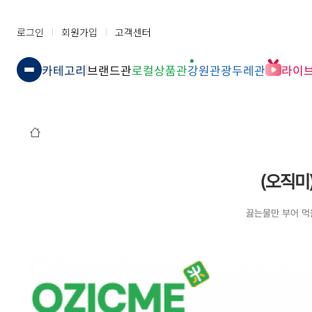
로그인
회원가입
고객센터
카테고리
브랜드관
로컬상품관
강원관광두레관
라이
(오직미
끓는물만 부어 먹