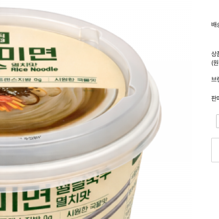
배
상
(
브
판
-