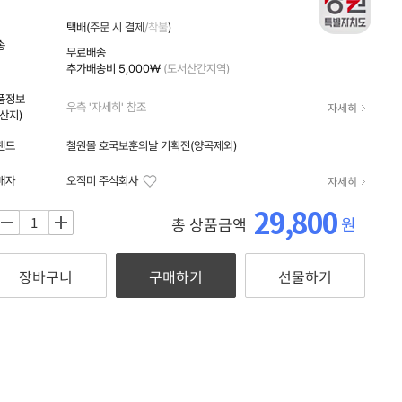
자세히
택배(
주문 시 결제
/
착불
)
송
무료배송
추가배송비
5,000₩
(도서산간지역)
품정보
자세히
우측 '자세히' 참조
원산지)
랜드
철원몰 호국보훈의날 기획전(양곡제외)
자세히
매자
오직미 주식회사
29,800
원
총 상품금액
+
장바구니
구매하기
선물하기