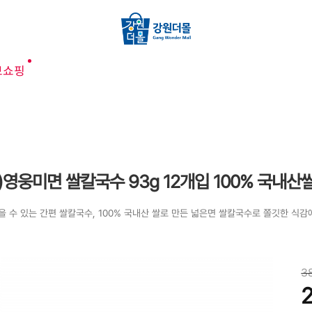
브쇼핑
)영웅미면 쌀칼국수 93g 12개입 100% 국내산
을 수 있는 간편 쌀칼국수, 100% 국내산 쌀로 만든 넓은면 쌀칼국수로 쫄깃한 식
3
2