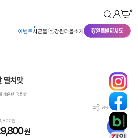
0
이벤트
시군몰
강원더몰소개
쌀 멸치맛
감에 개운한 국물맛
공유
찜
8,800
원
24
%
9,800
원