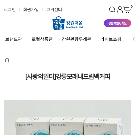
0
로그인
회원가입
고객센터
브랜드관
로컬상품관
강원관광두레관
라이브쇼핑
[사랑의일터]강릉모래내드립백커피