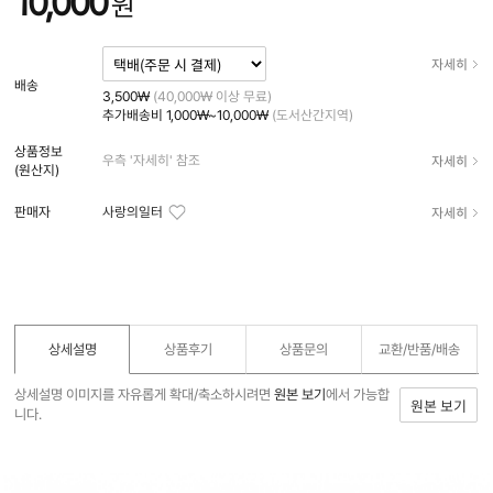
10,000
원
자세히
배송
3,500₩
(40,000₩ 이상 무료)
추가배송비
1,000₩~10,000₩
(도서산간지역)
상품정보
자세히
우측 '자세히' 참조
(원산지)
자세히
판매자
사랑의일터
상세설명
상품후기
상품문의
교환/반품/
배송
상세설명 이미지를 자유롭게 확대/축소하시려면
원본 보기
에서 가능합
원본 보기
니다.