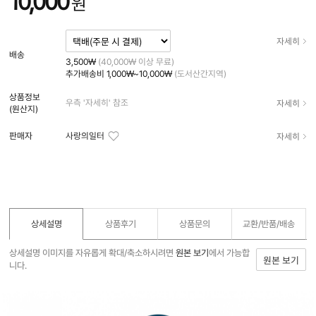
10,000
원
자세히
배송
3,500₩
(40,000₩ 이상 무료)
추가배송비
1,000₩~10,000₩
(도서산간지역)
상품정보
자세히
우측 '자세히' 참조
(원산지)
자세히
판매자
사랑의일터
상세설명
상품후기
상품문의
교환/반품/
배송
상세설명 이미지를 자유롭게 확대/축소하시려면
원본 보기
에서 가능합
원본 보기
니다.