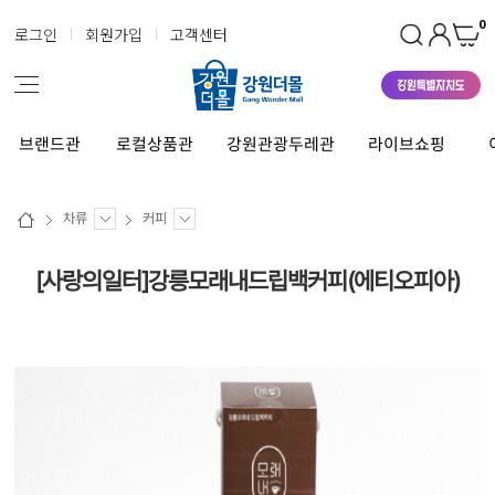
0
로그인
회원가입
고객센터
브랜드관
로컬상품관
강원관광두레관
라이브쇼핑
차류
커피
[사랑의일터]강릉모래내드립백커피(에티오피아)