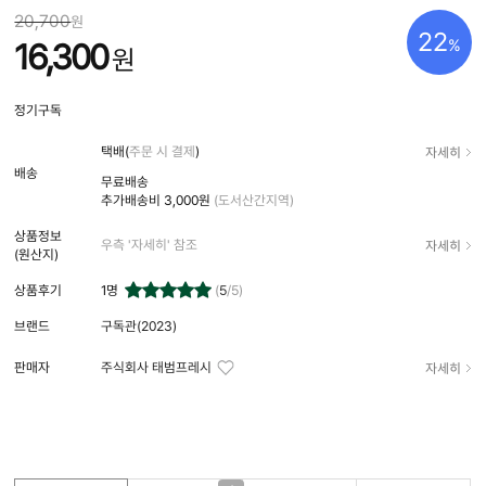
20,700
원
22
%
16,300
원
정기구독
자세히
택배(
주문 시 결제
)
배송
무료배송
추가배송비
3,000원
(도서산간지역)
상품정보
자세히
우측 '자세히' 참조
(원산지)
상품후기
1
명
(
5
/5)
브랜드
구독관(2023)
자세히
판매자
주식회사 태범프레시