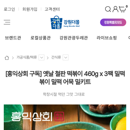
0
로그인
회원가입
고객센터
브랜드관
로컬상품관
강원관광두레관
라이브쇼핑
가공식품/떡류
간식류
[홍익상회 구독] 옛날 철판 떡볶이 460g x 3팩 밀떡
볶이 밀떡 어묵 밀키트
학창시절 먹던 그맛 그대로