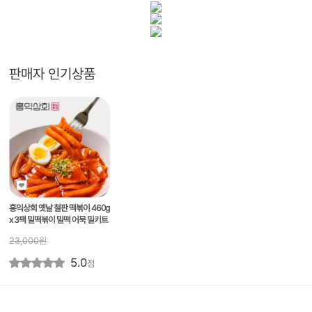
판매자 인기상품
홍익상회 옛날 철판 떡볶이 460g
x 3팩 밀떡볶이 밀떡 어묵 밀키트
23,000
원
5.0
점