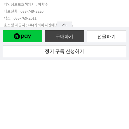
개인정보보호책임자 : 이학수
대표전화 : 033-749-3320
팩스 : 033-769-2611
호스팅 제공자 : (주)가비아씨엔에스
선물하기
구매하기
Copyright ⓒ 강원더몰/강원마트(재단법인강원특별자치도경제진흥원). All
rights reserved.
정기 구독 신청하기
※ 강원더몰은 통신판매중개자로서 통신판매 당사자가 아니며, 판매자 등록한 상품정
보 및 거래에 대한 강원더몰은 책임을 지지 않습니다.