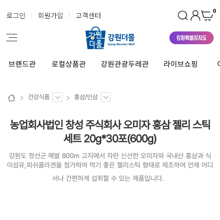
0
로그인
회원가입
고객센터
브랜드관
로컬상품관
강원관광두레관
라이브쇼핑
건강식품
홍삼/인삼
농업회사법인 창성 주식회사 오미자 홍삼 젤리 스틱
세트 20g*30포(600g)
강원도 정선군 해발 800m 고지에서 자란 신선한 오미자와 국내산 홍삼과 식
이섬유,피쉬콜라겐을 첨가하여 먹기 좋은 젤리스틱 형태로 제조하여 언제 어디
서나 간편하게 섭취할 수 있는 제품입니다.