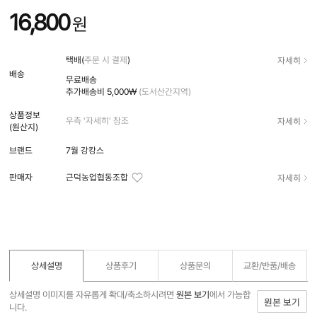
16,800
원
자세히
택배(
주문 시 결제
)
배송
무료배송
추가배송비
5,000₩
(도서산간지역)
상품정보
자세히
우측 '자세히' 참조
(원산지)
브랜드
7월 강캉스
자세히
판매자
근덕농업협동조합
상세설명
상품후기
상품문의
교환/반품/
배송
상세설명 이미지를 자유롭게 확대/축소하시려면
원본 보기
에서 가능합
원본 보기
니다.