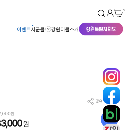
0
이벤트
시군몰
강원더몰소개
공유
찜
2,000
원
22
%
3,000
원