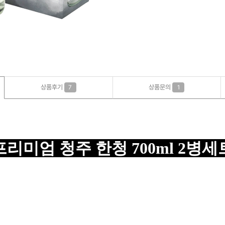
상품후기
상품문의
7
1
프리미엄 청주 한청 700ml 2병세