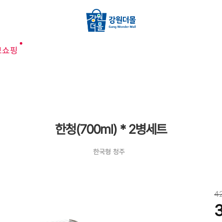
브쇼핑
한청(700ml) * 2병세트
한국형 청주
4
3