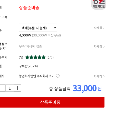
상품준비중
태
기구독
자세히
송
4,000₩
(30,000₩ 이상 무료)
품정보
자세히
우측 '자세히' 참조
원산지)
품후기
7
명
(
5
/5)
랜드
구독관(2024)
자세히
매자
농업회사법인 주식회사 초가
33,000
원
총 상품금액
+
상품준비중