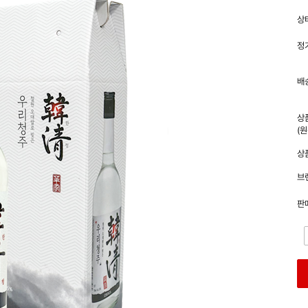
상
정
배
상
(
상
브
판
-