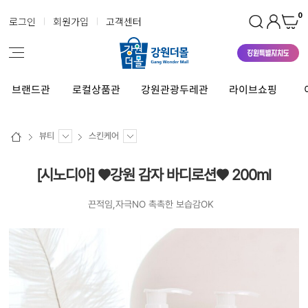
0
로그인
회원가입
고객센터
브랜드관
로컬상품관
강원관광두레관
라이브쇼핑
뷰티
스킨케어
[시노디아] ♥강원 감자 바디로션♥ 200ml
끈적임,자극NO 촉촉한 보습감OK