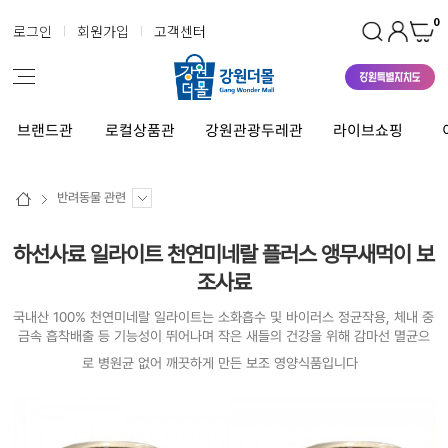
0
로그인
회원가입
고객센터
브랜드관
로컬상품관
강원관광두레관
라이브쇼핑
반려동물 관련
하선사료 일라이트 천연미네랄 플러스 앵무새먹이 보
조사료
국내산 100% 천연미네랄 일라이트는 소화흡수 및 바이러스 정균작용, 체내 중
금속 흡착배출 등 기능성이 뛰어나며 작은 새들의 건강을 위해 감마선 멸균으
로 병원균 없어 깨끗하게 만든 보조 영양식품입니다