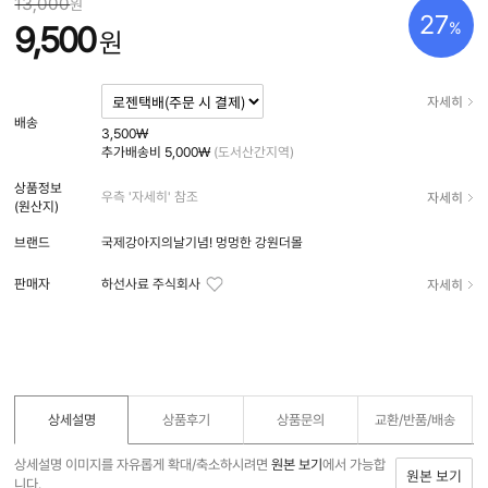
13,000
원
27
%
9,500
원
자세히
배송
3,500₩
추가배송비
5,000₩
(도서산간지역)
상품정보
자세히
우측 '자세히' 참조
(원산지)
브랜드
국제강아지의날기념! 멍멍한 강원더몰
자세히
판매자
하선사료 주식회사
상세설명
상품후기
상품문의
교환/반품/
배송
상세설명 이미지를 자유롭게 확대/축소하시려면
원본 보기
에서 가능합
원본 보기
니다.