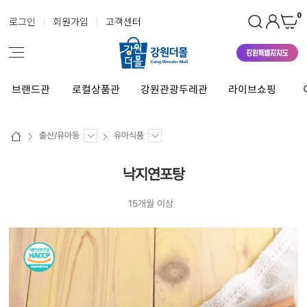
0
로그인
회원가입
고객센터
브랜드관
로컬상품관
강원관광두레관
라이브쇼핑
출산/유아동
유아식품
낙지연포탕
15개월 이상