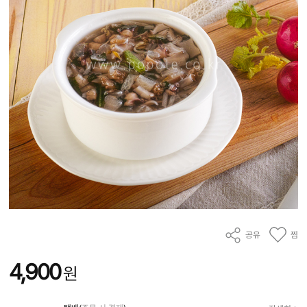
공유
찜
4,900
원