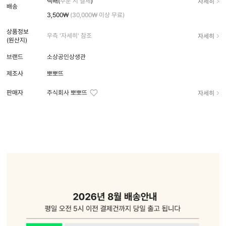
자세히
택배(
주문 시 결제
)
배송
3,500₩
(30,000₩ 이상 무료)
상품정보
자세히
우측 '자세히' 참조
(원산지)
브랜드
소상공인상생관
제조사
뽀뽀뜨
자세히
판매자
주식회사 뽀뽀뜨