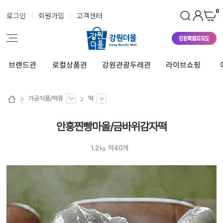
0
로그인
회원가입
고객센터
브랜드관
로컬상품관
강원관광두레관
라이브쇼핑
가공식품/떡류
떡
안흥찐빵마을/금바위감자떡
1.2㎏ 약40개