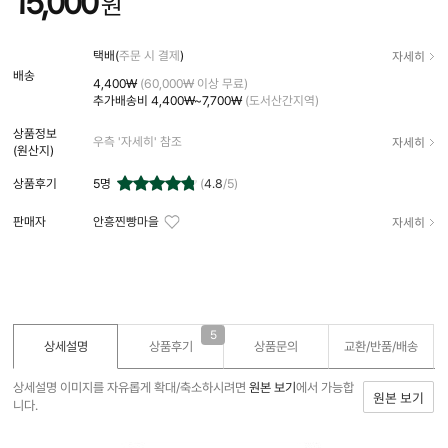
15,000
원
자세히
택배(
주문 시 결제
)
배송
4,400₩
(60,000₩ 이상 무료)
추가배송비
4,400₩~7,700₩
(도서산간지역)
상품정보
자세히
우측 '자세히' 참조
(원산지)
상품후기
5
명
(
4.8
/5)
자세히
판매자
안흥찐빵마을
5
상세설명
상품후기
상품문의
교환/반품/
배송
상세설명 이미지를 자유롭게 확대/축소하시려면
원본 보기
에서 가능합
원본 보기
니다.