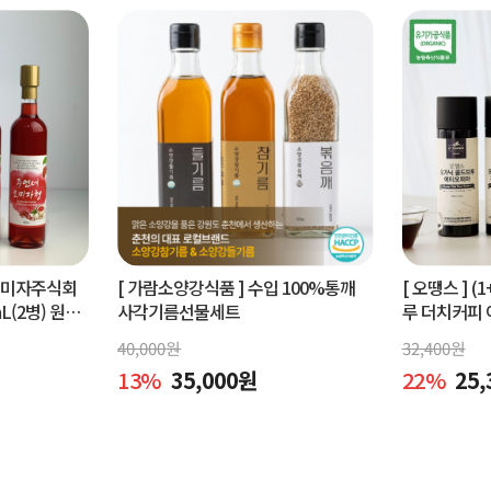
오미자주식회
[ 가람소양강식품 ]
수입 100%통깨
[ 오땡스 ]
(1
L(2병) 원액
사각기름선물세트
루 더치커피 
피 (400ml 
40,000
원
32,400
원
13
%
35,000
원
22
%
25,