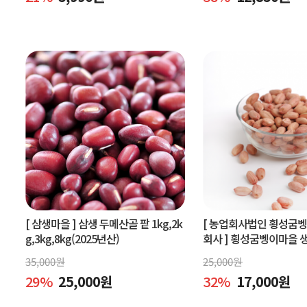
[ 삼생마을 ]
삼생 두메산골 팥 1kg,2k
[ 농업회사법인 횡성굼
g,3kg,8kg(2025년산)
회사 ]
횡성굼벵이마을 생땅
볶은땅콩600g, 빨간생땅
35,000
원
25,000
원
29
%
25,000
원
32
%
17,000
원