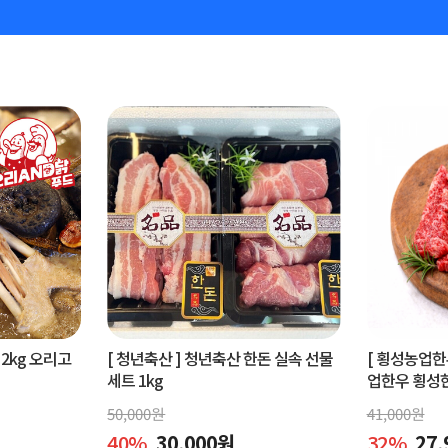
2kg 오리고
[ 청년축산 ]
청년축산 한돈 실속 선물
[ 횡성농업한
세트 1kg
업한우 횡성한우
50,000
원
41,000
원
40
%
30,000
원
32
%
27,