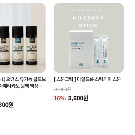
+1) 오땡스 유기농 콜드브
[ 스톤크릭 ]
마일드롭 스틱커피 스톤
아메리카노 원액 액상 커
10,400
원
x 2개, 교차 구매 가능)
16
%
8,800
원
300
원