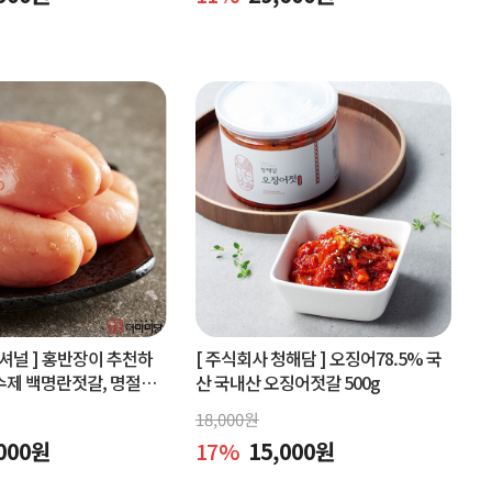
셔널 ]
홍반장이 추천하
[ 주식회사 청해담 ]
오징어78.5% 국
수제 백명란젓갈, 명절선
산 국내산 오징어젓갈 500g
구매
18,000
원
000
원
17
%
15,000
원