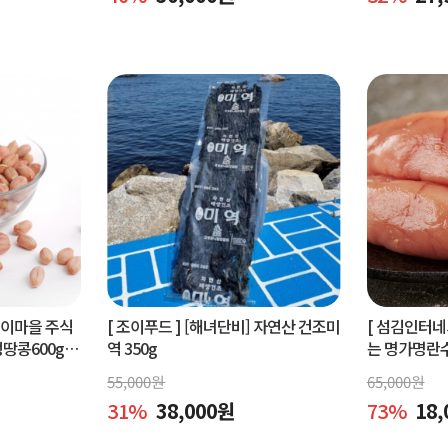
벵이마을 주식
[ 조이푸드 ]
[해녀단비] 자연산 건조미
[ 섬김인터네
콩600g.
역 350g
는 명가명란
콩600g
물세트,공동
55,000
원
65,000
원
31
%
38,000
원
73
%
18,