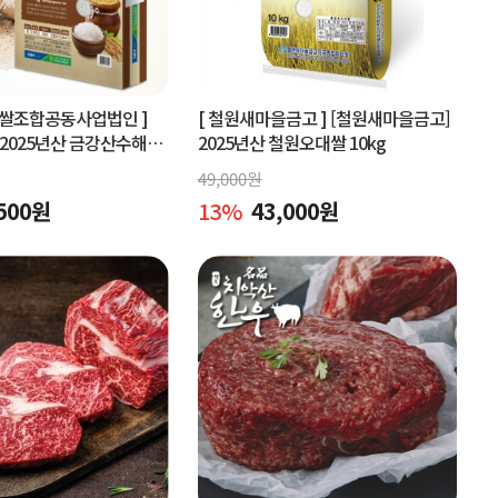
협쌀조합공동사업법인 ]
[ 철원새마을금고 ]
[철원새마을금고]
2025년산 금강산수해풍
2025년산 철원오대쌀 10kg
 (상등급)당일도정
49,000
원
500
원
13
%
43,000
원