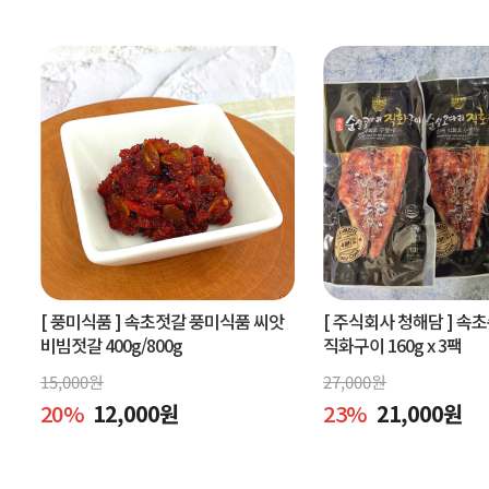
[ 풍미식품 ]
속초젓갈 풍미식품 씨앗
[ 주식회사 청해담 ]
속초
비빔젓갈 400g/800g
직화구이 160g x 3팩
15,000
원
27,000
원
20
%
12,000
원
23
%
21,000
원