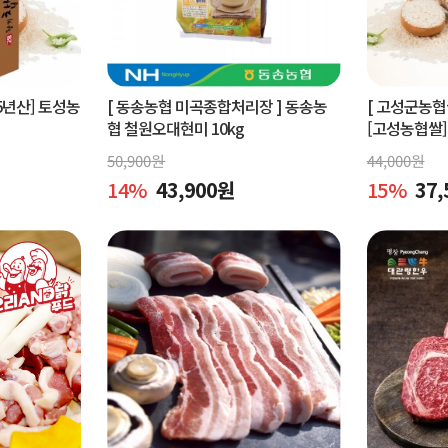
5년산] 토성농
[ 동송농협 미곡종합처리장 ]
동송농
[ 고성군농
협 철원오대현미 10kg
[고성농협쌀]
미 쌀 10kg
50,900
원
44,000
원
14
%
43,900
원
15
%
37,