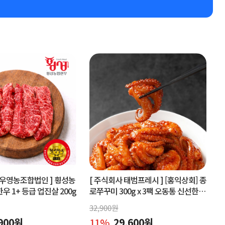
우영농조합법인 ]
횡성농
[ 주식회사 태범프레시 ]
[홍익상회] 종
 1+ 등급 업진살 200g
로쭈꾸미 300g x 3팩 오동통 신선한원
물맛 그대로
32,900
원
900
원
11
%
29,600
원