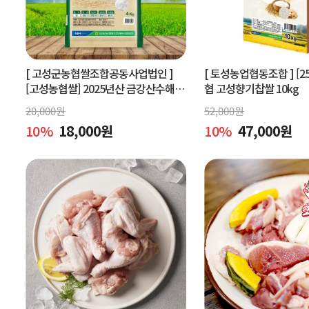
[ 고성군농협쌀조합공동사업법인 ]
[ 토성농업협동조합 ]
[2
[고성농협쌀] 2025년산 금강산수해앤
협 고성향기찹쌀 10kg
들미 4kg (상등급) 당일도정
20,000
원
52,000
원
10
%
18,000
원
10
%
47,000
원