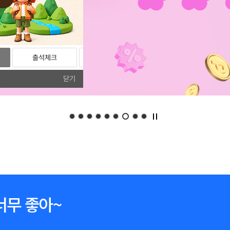
출석체크
리뷰
포토리뷰
닫기
너무 좋아~