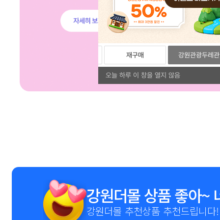
리뷰
포토리뷰
재구매
강원관광두레관
오늘 하루 이 창을 열지 않음
1
2
3
4
5
6
7
8
9
강원더몰 상품 좋아~ 
강원더몰 추천상품 추천드립니다!