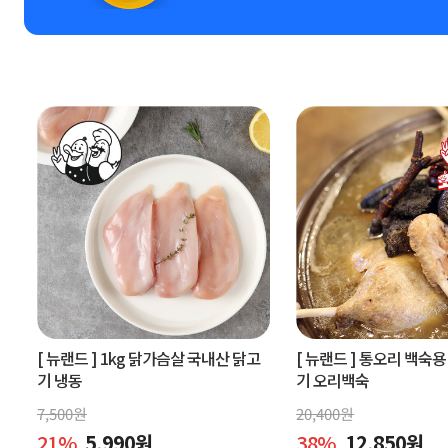
[ 뉴랜드 ]
1kg 닭가슴살 국내산 닭고
[ 뉴랜드 ]
통오리 백숙용 
기 냉동
기 오리백숙
7,500
원
20,400
원
21
%
5,990
원
38
%
12,850
원