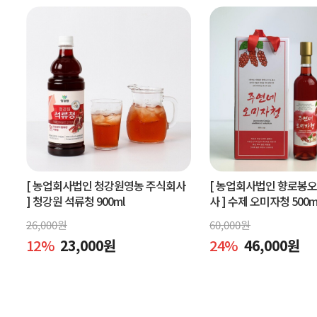
[ 농업회사법인 청강원영농 주식회사
[ 농업회사법인 향로봉
]
청강원 석류청 900ml
사 ]
수제 오미자청 500m
엑기스l[주연네 오미자]
26,000
원
60,000
원
12
%
23,000
원
24
%
46,000
원