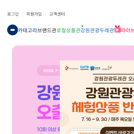
로그인
회원가입
고객센터
카테고리
브랜드관
로컬상품관
강원관광두레관
라이