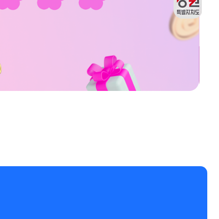
재구매
강원관광두레관
출석체크
리뷰