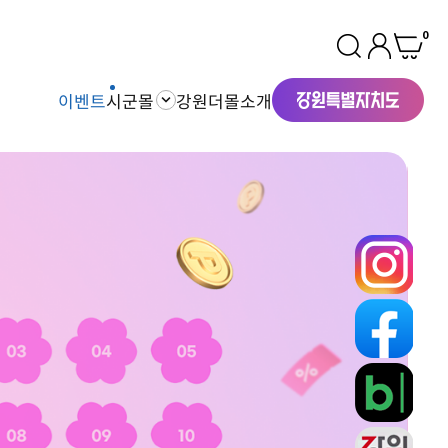
0
이벤트
시군몰
강원더몰소개