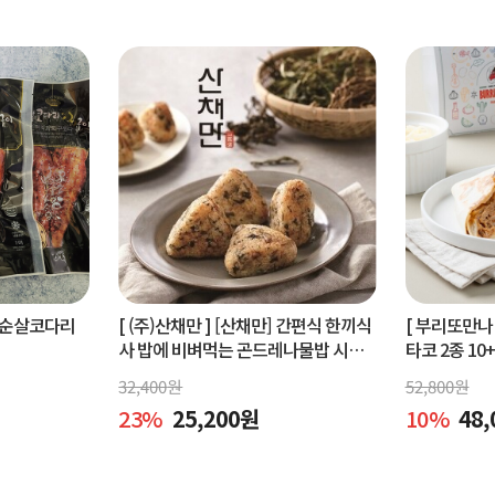
순살코다리
[ (주)산채만 ]
[산채만] 간편식 한끼식
[ 부리또만나 
사 밥에 비벼먹는 곤드레나물밥 시래
타코 2종 10
기비빔밥 비빔소스 비벼요 80g 9봉
32,400
원
52,800
원
23
%
25,200
원
10
%
48,