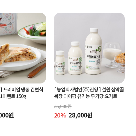
]
프리미엄 냉동 간편식
[ 농업회사법인(주)진영 ]
철원 삼막골
+1이벤트 150g
목장 디어팜 유기농 무가당 요거트
35,000
원
000
원
20
%
28,000
원