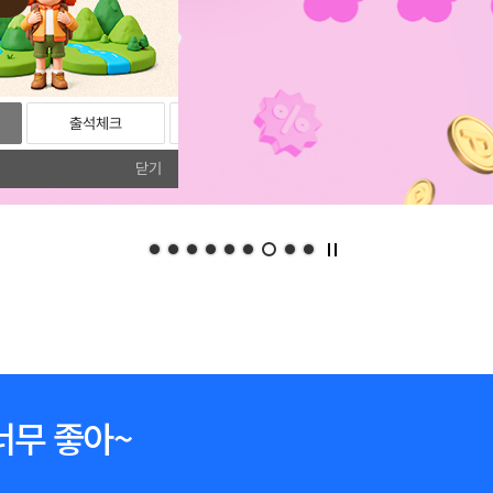
출석체크
리뷰
포토리뷰
닫기
너무 좋아~