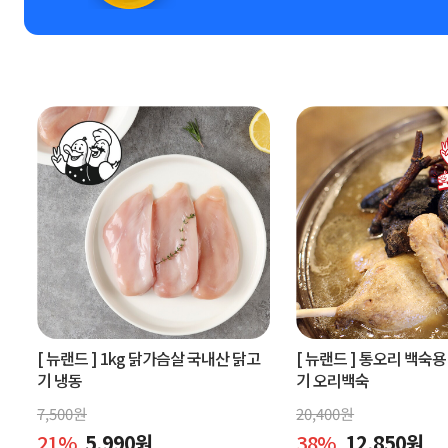
[ 뉴랜드 ]
1kg 닭가슴살 국내산 닭고
[ 뉴랜드 ]
통오리 백숙용 
기 냉동
기 오리백숙
7,500
원
20,400
원
21
%
5,990
원
38
%
12,850
원