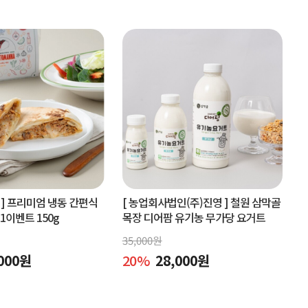
]
프리미엄 냉동 간편식
[ 농업회사법인(주)진영 ]
철원 삼막골
+1이벤트 150g
목장 디어팜 유기농 무가당 요거트
35,000
원
000
원
20
%
28,000
원