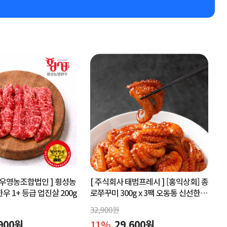
우영농조합법인 ]
횡성농
[ 주식회사 태범프레시 ]
[홍익상회] 종
 1+ 등급 업진살 200g
로쭈꾸미 300g x 3팩 오동통 신선한원
물맛 그대로
32,900
원
900
원
11
%
29,600
원