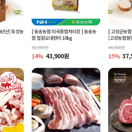
5년산] 토성농
[ 동송농협 미곡종합처리장 ]
동송농
[ 고성군농
협 철원오대현미 10kg
[고성농협쌀]
미 쌀 10kg
50,900
원
44,000
원
14
%
43,900
원
15
%
37,