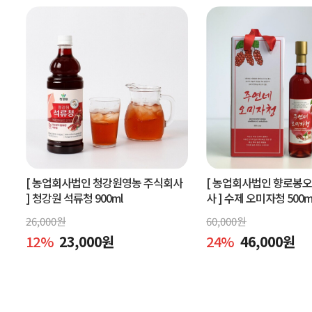
[ 농업회사법인 청강원영농 주식회사
[ 농업회사법인 향로봉
]
청강원 석류청 900ml
사 ]
수제 오미자청 500m
엑기스l[주연네 오미자]
26,000
원
60,000
원
12
%
23,000
원
24
%
46,000
원