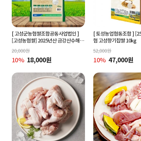
[ 고성군농협쌀조합공동사업법인 ]
[ 토성농업협동조합 ]
[2
[고성농협쌀] 2025년산 금강산수해앤
협 고성향기찹쌀 10kg
들미 4kg (상등급) 당일도정
20,000
원
52,000
원
10
%
18,000
원
10
%
47,000
원