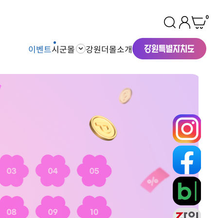
0
이벤트
시군몰
강원더몰소개