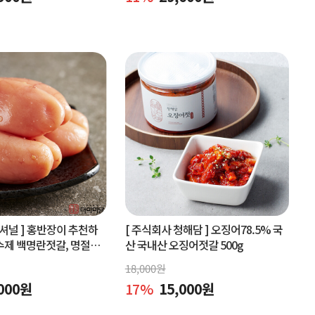
셔널 ]
홍반장이 추천하
[ 주식회사 청해담 ]
오징어78.5% 국
수제 백명란젓갈, 명절선
산 국내산 오징어젓갈 500g
구매
18,000
원
000
원
17
%
15,000
원