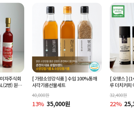
오미자주식회
[ 가람소양강식품 ]
수입 100%통깨
[ 오땡스 ]
(1
L(2병) 원액
사각기름선물세트
루 더치커피 
피 (400ml 
40,000
원
32,400
원
13
%
35,000
원
22
%
25,