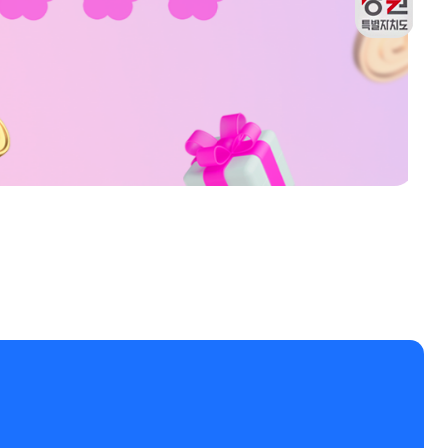
재구매
강원관광두레관
출석체크
리뷰