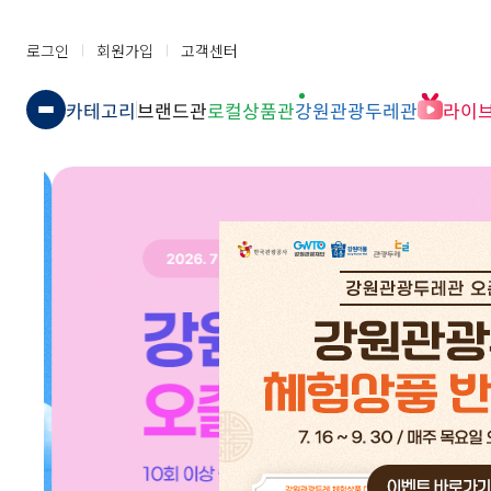
로그인
회원가입
고객센터
카테고리
브랜드관
로컬상품관
강원관광두레관
라이