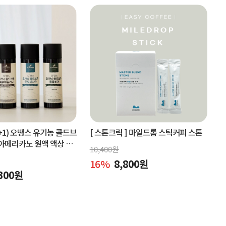
+1) 오땡스 유기농 콜드브
[ 스톤크릭 ]
마일드롭 스틱커피 스톤
아메리카노 원액 액상 커
10,400
원
x 2개, 교차 구매 가능)
16
%
8,800
원
300
원