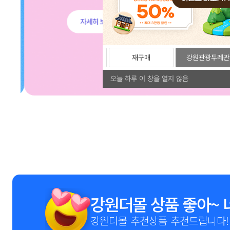
리뷰
포토리뷰
재구매
강원관광두레관
오늘 하루 이 창을 열지 않음
1
2
3
4
5
6
7
8
9
강원더몰 상품 좋아~ 
강원더몰 추천상품 추천드립니다!