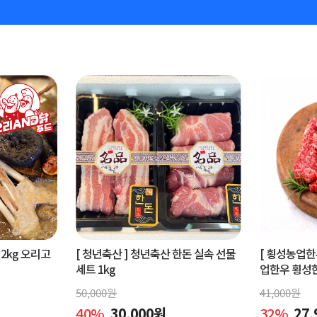
2kg 오리고
[ 청년축산 ]
청년축산 한돈 실속 선물
[ 횡성농업한
세트 1kg
업한우 횡성한우
50,000
원
41,000
원
40
%
30,000
원
32
%
27,