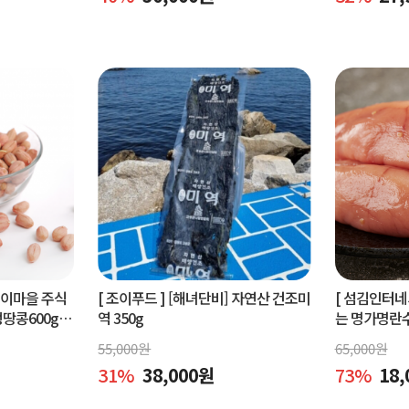
벵이마을 주식
[ 조이푸드 ]
[해녀단비] 자연산 건조미
[ 섬김인터네
콩600g.
역 350g
는 명가명란
콩600g
물세트,공동
55,000
원
65,000
원
31
%
38,000
원
73
%
18,