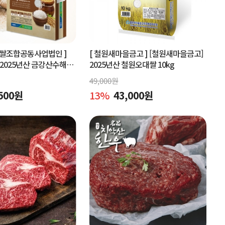
협쌀조합공동사업법인 ]
[ 철원새마을금고 ]
[철원새마을금고]
2025년산 금강산수해풍
2025년산 철원오대쌀 10kg
 (상등급)당일도정
49,000
원
500
원
13
%
43,000
원