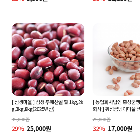
[ 삼생마을 ]
삼생 두메산골 팥 1kg,2k
[ 농업회사법인 횡성굼
g,3kg,8kg(2025년산)
회사 ]
횡성굼벵이마을 생땅
볶은땅콩600g, 빨간생땅
35,000
원
25,000
원
29
%
25,000
원
32
%
17,000
원