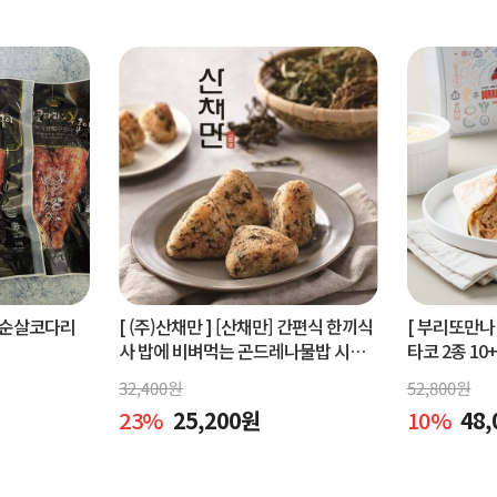
순살코다리
[ (주)산채만 ]
[산채만] 간편식 한끼식
[ 부리또만나 
사 밥에 비벼먹는 곤드레나물밥 시래
타코 2종 10
기비빔밥 비빔소스 비벼요 80g 9봉
32,400
원
52,800
원
23
%
25,200
원
10
%
48,