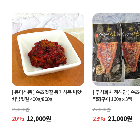
[ 풍미식품 ]
속초젓갈 풍미식품 씨앗
[ 주식회사 청해담 ]
속초
비빔젓갈 400g/800g
직화구이 160g x 3팩
15,000
원
27,000
원
20
%
12,000
원
23
%
21,000
원