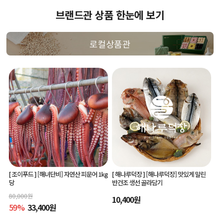
브랜드관 상품 한눈에 보기
로컬상품관
[ 조이푸드 ]
[해녀단비] 자연산 피문어 1kg
[ 해나루덕장 ]
[해나루덕장] 맛있게 말린
당
반건조 생선 골라담기
80,000
원
10,400
원
59
%
33,400
원