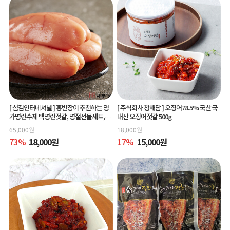
[ 섬김인터네셔널 ]
홍반장이 추천하는 명
[ 주식회사 청해담 ]
오징어78.5% 국산 국
가명란수제 백명란젓갈, 명절선물세트,공
내산 오징어젓갈 500g
동구매
65,000
원
18,000
원
73
%
18,000
원
17
%
15,000
원