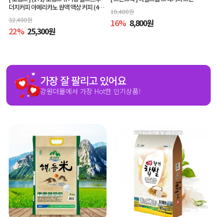
더치커피 아메리카노 원액 액상 커피 (400
10,400
원
ml x 2개, 교차 구매 가능)
32,400
원
16
%
8,800
원
22
%
25,300
원
가장 잘 팔리고 있어요
강원더몰에서 가장 Hot한 인기상품!