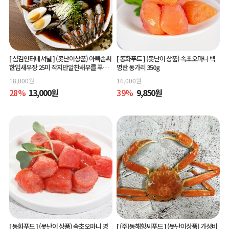
[ 섬김인터네셔널 ]
(못난이상품) 아빠솜씨
[ 동화푸드 ]
(못난이 상품) 속초오마니 백
한입새우장 25미 작지만알찬새우를 푸짐
명란 동가리 350g
하게 즐길수 있는 한입새우장
18,000
원
16,000
원
28
%
13,000
원
39
%
9,850
원
[ 동화푸드 ]
(못난이 상품) 속초오마니 명
[ (주)동해항씨푸드 ]
(못난이상품) 가성비