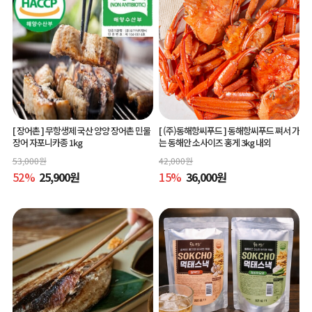
[ 장어촌 ]
무항생제 국산 양양 장어촌 민물
[ (주)동해항씨푸드 ]
동해항씨푸드 쪄서 가
장어 자포니카종 1kg
는 동해안 소사이즈 홍게 3kg 내외
53,000
원
42,000
원
52
%
25,900
원
15
%
36,000
원