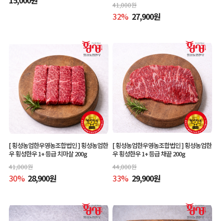
41,000
원
32
%
27,900
원
[ 횡성농업한우영농조합법인 ]
횡성농업한
[ 횡성농업한우영농조합법인 ]
횡성농업한
우 횡성한우 1+ 등급 치마살 200g
우 횡성한우 1+ 등급 채끝 200g
41,000
원
44,000
원
30
%
28,900
원
33
%
29,900
원