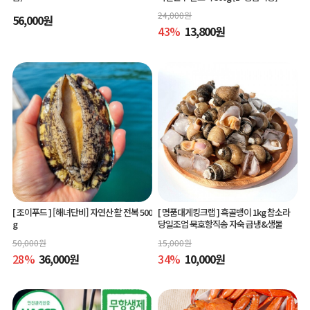
24,000
원
56,000
원
43
%
13,800
원
[ 조이푸드 ]
[해녀단비] 자연산 활 전복 500
[ 명품대게킹크랩 ]
흑골뱅이 1kg 참소라
g
당일조업 묵호항직송 자숙 급냉&생물
50,000
원
15,000
원
28
%
36,000
원
34
%
10,000
원