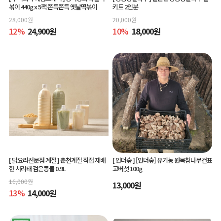
볶이 440g x 5팩 쫀득쫀득 옛날떡볶이
키트 2인분
28,000
원
20,000
원
12
%
24,900
원
10
%
18,000
원
[ 닭요리전문점 계절 ]
춘천계절 직접 재배
[ 인더숲 ]
[인더숲] 유기농 원목참나무건표
한 서리태 검은콩물 0.9L
고버섯 100g
16,000
원
13,000
원
13
%
14,000
원