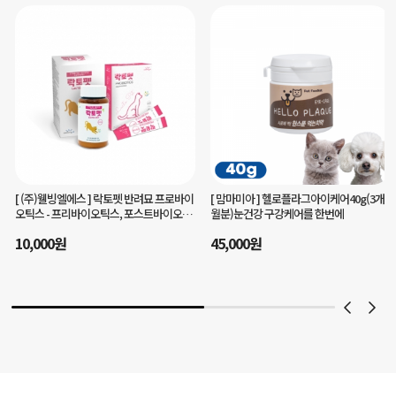
[ 맘마미아 ]
헬로플라그아이케어40g(3개
[ 주식회사 유니콘 ]
챔프로 말티즈 전용 강
월분)눈건강 구강케어를 한번에
아지 영양제 1~3단계 맞춤형
35,000
원
45,000
원
29
%
25,000
원