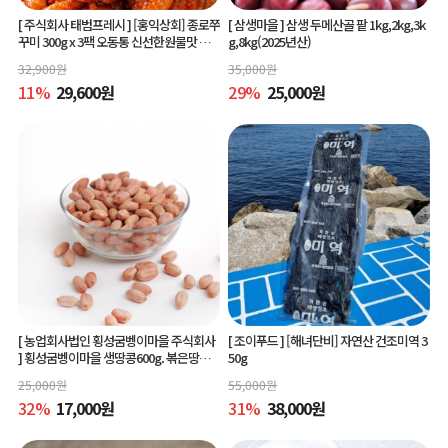
[ 주식회사 태범프레시 ]
[홍익상회] 종로쭈
[ 삼생마을 ]
삼생 두메산골 팥 1kg,2kg,3k
꾸미 300g x 3팩 오동통 신선한원물맛 그
g,8kg(2025년산)
대로
32,900
원
35,000
원
11
%
29,600
원
29
%
25,000
원
[ 농업회사법인 횡성굼벵이마을 주식회사
[ 조이푸드 ]
[해녀단비] 자연산 건조미역 3
]
횡성굼벵이마을 생땅콩600g. 볶은땅콩6
50g
00g, 빨간생땅콩600g
25,000
원
55,000
원
32
%
17,000
원
31
%
38,000
원