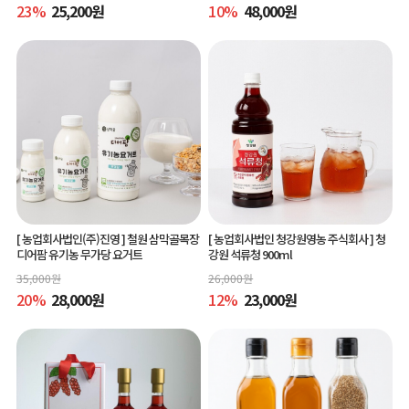
23
%
25,200
원
10
%
48,000
원
[ 농업회사법인(주)진영 ]
철원 삼막골목장
[ 농업회사법인 청강원영농 주식회사 ]
청
디어팜 유기농 무가당 요거트
강원 석류청 900ml
35,000
원
26,000
원
20
%
28,000
원
12
%
23,000
원