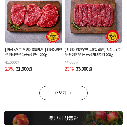
[ 횡성농업한우영농조합법인 ]
횡성농업한
[ 횡성농업한우영농조합법인 ]
횡성농업한
우 횡성한우 1+ 등급 안심 200g
우 횡성한우 1+ 등급 제비추리 200g
41,000
원
44,000
원
23
%
31,900
원
23
%
33,900
원
더보기
못난이 상품관