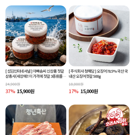
[ 섬김인터네셔널 ]
아빠솜씨 신상품 젓갈
[ 주식회사 청해담 ]
오징어78.5% 국산 국
삼총사(세상에!! 이 가격에 젓갈 3종류를?)
내산 오징어젓갈 500g
150g 3종
24,900
원
18,000
원
37
%
15,900
원
17
%
15,000
원