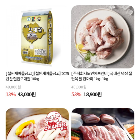
[ 철원새마을금고 ]
[철원새마을금고] 2025
[ 주식회사도연에프앤비 ]
국내산 냉장 절
년산 철원오대쌀 10kg
단육 닭 한마리 1kg+1kg
49,000
원
40,000
원
13
%
43,000
원
53
%
18,900
원