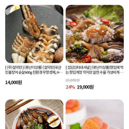
[ (주)설악만 ]
(못난이상품) [설악만]국산
[ 섬김인터네셔널 ]
(못난이상품)한입에 먹
민물장어 순살600g 친환경 무항생제, HAC
는 한입게장 작지만 알찬 수율 가성비게장
CP(해썹) 인증!
6미/10미 맛있게 간단하게 즐기는 아빠솜
25,000
원
14,000
원
씨한입게장
24
%
19,000
원