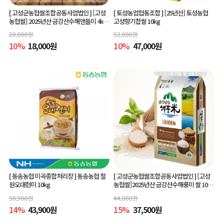
[ 고성군농협쌀조합공동사업법인 ]
[고성
[ 토성농업협동조합 ]
[25년산] 토성농협
농협쌀] 2025년산 금강산수해앤들미 4kg
고성향기찹쌀 10kg
(상등급) 당일도정
20,000
원
52,000
원
10
%
18,000
원
10
%
47,000
원
[ 동송농협 미곡종합처리장 ]
동송농협 철
[ 고성군농협쌀조합공동사업법인 ]
[고성
원오대현미 10kg
농협쌀]2025년산 금강산수해풍미 쌀 10kg
(상등급)당일도정
50,900
원
44,000
원
14
%
43,900
원
15
%
37,500
원