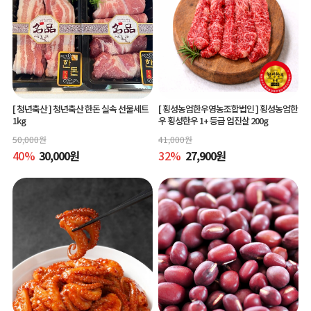
[ 청년축산 ]
청년축산 한돈 실속 선물세트
[ 횡성농업한우영농조합법인 ]
횡성농업한
1kg
우 횡성한우 1+ 등급 업진살 200g
50,000
원
41,000
원
40
%
30,000
원
32
%
27,900
원