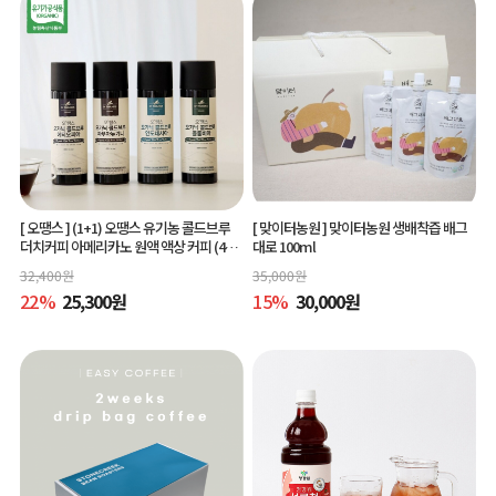
[ 오땡스 ]
(1+1) 오땡스 유기농 콜드브루
[ 맞이터농원 ]
맞이터농원 생배착즙 배그
더치커피 아메리카노 원액 액상 커피 (400
대로 100ml
ml x 2개, 교차 구매 가능)
32,400
원
35,000
원
22
%
25,300
원
15
%
30,000
원