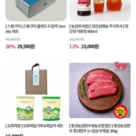
[ 스톤크릭 ]
스톤크릭 블렌드 드립백 2we
[ 농업회사법인 청강원영농 주식회사 ]
청
eks 세트
강원 석류청 900ml
40,500
원
26,000
원
28
%
29,500
원
12
%
23,000
원
[ 도화제분 ]
도화메밀가루&메밀차 세트
[ 횡성농업한우영농조합법인 ]
횡성농업한
우 횡성한우 1+ 등급 부채살 200g
15,000
원