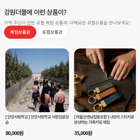
강원더몰에 이런 상품이?
지역 주민이 만든 로컬 체험 상품과! 다채로운 로컬상품을 만나보세요!
체험상품관
로컬상품관
[ 마을선생님협동조합 ]
나만의 스티치로
[ 글마루평생교육원주식회사 ]
영월 저세마
완성하는 가죽키링 체험
을 치유여행 - 피안의 반나절 치유코스
35,000
원
70,000
원