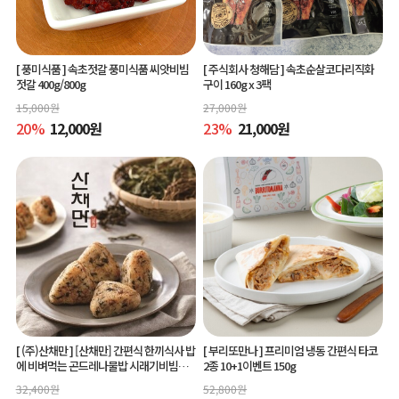
[ 풍미식품 ]
속초젓갈 풍미식품 씨앗비빔
[ 주식회사 청해담 ]
속초순살코다리직화
젓갈 400g/800g
구이 160g x 3팩
15,000
원
27,000
원
20
%
12,000
원
23
%
21,000
원
[ (주)산채만 ]
[산채만] 간편식 한끼식사 밥
[ 부리또만나 ]
프리미엄 냉동 간편식 타코
에 비벼먹는 곤드레나물밥 시래기비빔밥
2종 10+1이벤트 150g
비빔소스 비벼요 80g 9봉
32,400
원
52,800
원