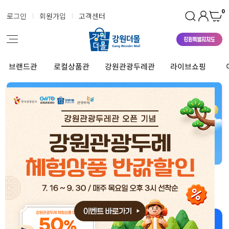
0
로그인
회원가입
고객센터
브랜드관
로컬상품관
강원관광두레관
라이브쇼핑
강원더몰 상품 좋아~ 너무 좋아~