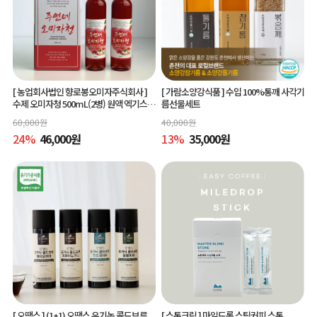
[ 농업회사법인 향로봉오미자주식회사 ]
[ 가람소양강식품 ]
수입 100%통깨 사각기
수제 오미자청 500mL(2병) 원액 엑기스l
름선물세트
[주연네 오미자]
60,000
원
40,000
원
24
%
46,000
원
13
%
35,000
원
[ 오땡스 ]
(1+1) 오땡스 유기농 콜드브루
[ 스톤크릭 ]
마일드롭 스틱커피 스톤