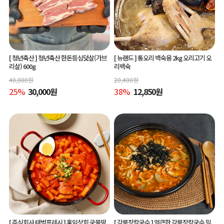
[ 청년축산 ]
청년축산 한돈등심덧살(가브
[ 뉴랜드 ]
통오리 백숙용 2kg 오리고기 오
리살) 600g
리백숙
40,000
원
20,400
원
25
%
30,000
원
38
%
12,850
원
[ 주식회사 태범프레시 ]
홍익상회 국물떡
[ 강릉장칼국수 ]
얼큰한 강릉장칼국수 밀