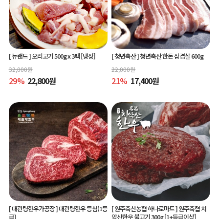
[ 뉴랜드 ]
오리고기 500g x 3팩 [냉장]
[ 청년축산 ]
청년축산 한돈 삼겹살 600g
32,000
원
22,000
원
29
%
22,800
원
21
%
17,400
원
[ 대관령한우가공장 ]
대관령한우 등심(1등
[ 원주축산농협 하나로마트 ]
원주축협 치
급)
악산한우 불고기 300g [1+등급이상]