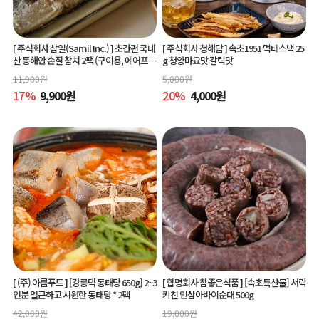
[ 주식회사 삼일(Samil Inc.) ]
초간편 국내
[ 주식회사 청해담 ]
속초1951 먹태스낵 25
산 동해안 손질 참치 2팩 (구이용, 에어프라
g 청양마요맛 갈릭맛
이어 간편조리)
11,900
원
5,000
원
17
%
9,900
원
20
%
4,000
원
[ (주) 아름푸드 ]
[강릉댁 동태탕 650g] 2~3
[ 합명회사 참좋은식품 ]
[속초특산물] 서락
인분 얼큰하고 시원한 동태탕 * 2팩
키친 인삼아바이순대 500g
42,000
원
19,000
원