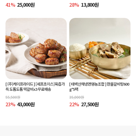
41
%
25,000
원
28
%
13,800
원
[ (주)케이프라이드 ]
[셰프초이스]육즙가
[ 태백산채냉면영농조합 ]
한올갈비탕600
득 도톰도톰 떡갈비x3 무료배송
g*5팩
55,500
원
35,000
원
23
%
43,000
원
22
%
27,500
원