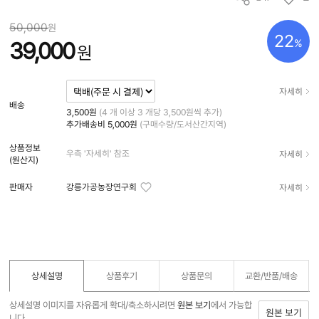
50,000
원
22
%
39,000
원
자세히
배송
3,500원
(4 개 이상 3 개당 3,500원씩 추가)
추가배송비
5,000원
(구매수량/도서산간지역)
상품정보
자세히
우측 '자세히' 참조
(원산지)
자세히
판매자
강릉가공농장연구회
상세설명
상품후기
상품문의
교환/반품/
배송
상세설명 이미지를 자유롭게 확대/축소하시려면
원본 보기
에서 가능합
원본 보기
니다.