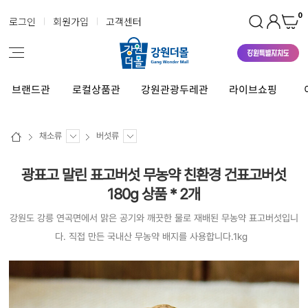
0
로그인
회원가입
고객센터
브랜드관
로컬상품관
강원관광두레관
라이브쇼핑
채소류
버섯류
광표고 말린 표고버섯 무농약 친환경 건표고버섯
180g 상품 * 2개
강원도 강릉 연곡면에서 맑은 공기와 깨끗한 물로 재배된 무농약 표고버섯입니
다. 직접 만든 국내산 무농약 배지를 사용합니다.1kg