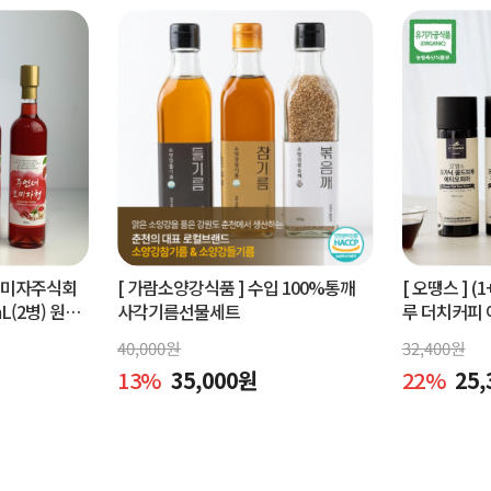
오미자주식회
[ 가람소양강식품 ]
수입 100%통깨
[ 오땡스 ]
(1
L(2병) 원액
사각기름선물세트
루 더치커피 
피 (400ml 
40,000
원
32,400
원
13
%
35,000
원
22
%
25,