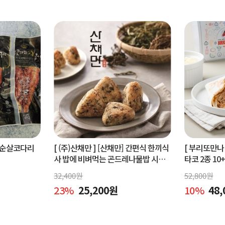
순살코다리
[ (주)산채만 ]
[산채만] 간편식 한끼식
[ 부리또만나 
사 밥에 비벼먹는 곤드레나물밥 시래
타코 2종 10
기비빔밥 비빔소스 비벼요 80g 9봉
32,400
원
52,800
원
23
%
25,200
원
10
%
48,