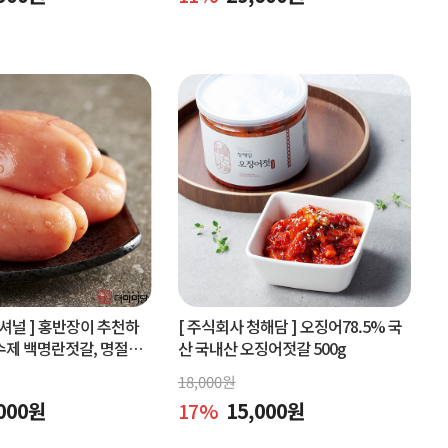
셔널 ]
홍반장이 추천하
[ 주식회사 청해담 ]
오징어78.5% 국
수제 백명란젓갈, 명절선
산 국내산 오징어젓갈 500g
구매
18,000
원
000
원
17
%
15,000
원