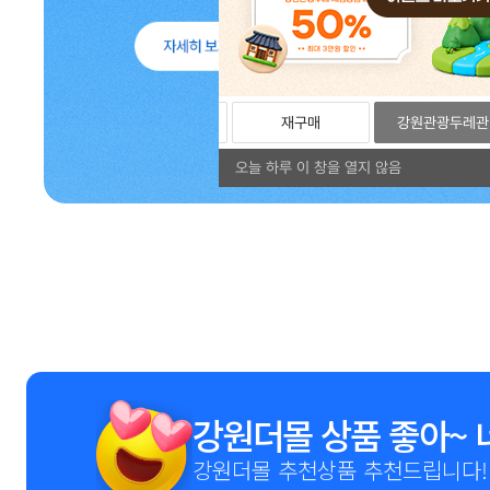
리뷰
포토리뷰
재구매
강원관광두레관
오늘 하루 이 창을 열지 않음
1
2
3
4
5
6
7
8
9
강원더몰 상품 좋아~ 
강원더몰 추천상품 추천드립니다!