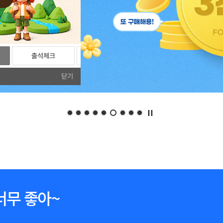
출석체크
리뷰
포토리뷰
닫기
너무 좋아~