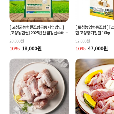
[ 고성군농협쌀조합공동사업법인 ]
[ 토성농업협동조합 ]
[2
[고성농협쌀] 2025년산 금강산수해앤
협 고성향기찹쌀 10kg
들미 4kg (상등급) 당일도정
20,000
원
52,000
원
10
%
18,000
원
10
%
47,000
원