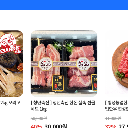
2kg 오리고
[ 청년축산 ]
청년축산 한돈 실속 선물
[ 횡성농업한
세트 1kg
업한우 횡성한우
50,000
원
41,000
원
40
%
30,000
원
32
%
27,