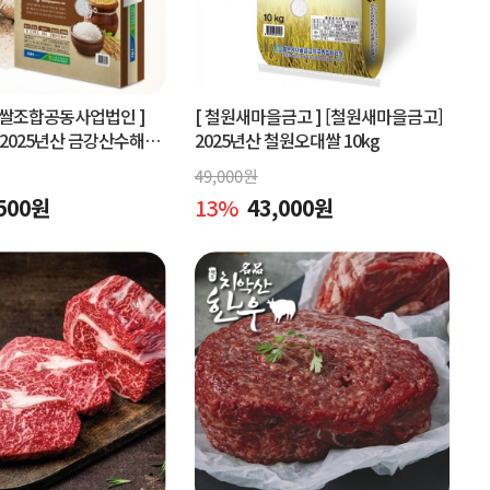
협쌀조합공동사업법인 ]
[ 철원새마을금고 ]
[철원새마을금고]
2025년산 금강산수해풍
2025년산 철원오대쌀 10kg
 (상등급)당일도정
49,000
원
500
원
13
%
43,000
원