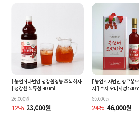
[ 농업회사법인 청강원영농 주식회사
[ 농업회사법인 향로봉
]
청강원 석류청 900ml
사 ]
수제 오미자청 500m
엑기스l[주연네 오미자]
26,000
원
60,000
원
12
%
23,000
원
24
%
46,000
원