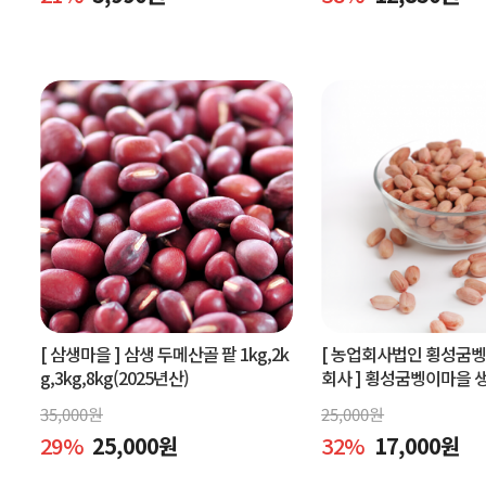
[ 삼생마을 ]
삼생 두메산골 팥 1kg,2k
[ 농업회사법인 횡성굼
g,3kg,8kg(2025년산)
회사 ]
횡성굼벵이마을 생땅
볶은땅콩600g, 빨간생땅
35,000
원
25,000
원
29
%
25,000
원
32
%
17,000
원