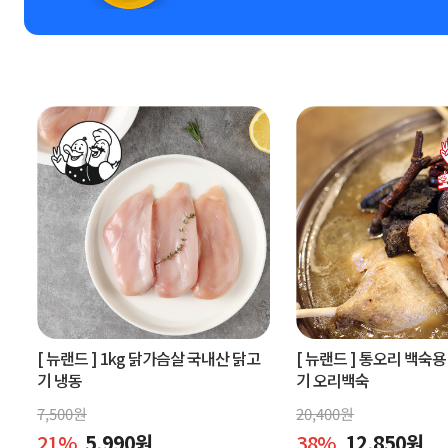
[ 뉴랜드 ]
1kg 닭가슴살 국내산 닭고
[ 뉴랜드 ]
통오리 백숙용 
기 냉동
기 오리백숙
7,500
원
20,400
원
21
%
5,990
원
38
%
12,850
원