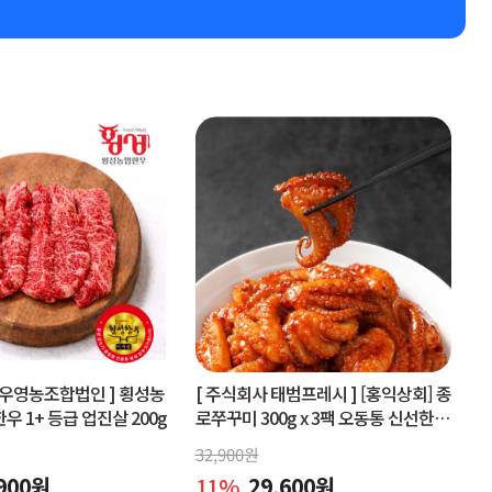
우영농조합법인 ]
횡성농
[ 주식회사 태범프레시 ]
[홍익상회] 종
 1+ 등급 업진살 200g
로쭈꾸미 300g x 3팩 오동통 신선한원
물맛 그대로
32,900
원
900
원
11
%
29,600
원