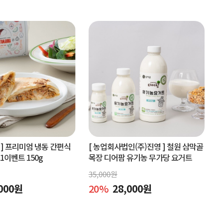
]
프리미엄 냉동 간편식
[ 농업회사법인(주)진영 ]
철원 삼막골
+1이벤트 150g
목장 디어팜 유기농 무가당 요거트
35,000
원
000
원
20
%
28,000
원