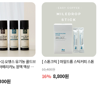
+1) 오땡스 유기농 콜드브
[ 스톤크릭 ]
마일드롭 스틱커피 스톤
아메리카노 원액 액상 커
10,400
원
x 2개, 교차 구매 가능)
16
%
8,800
원
300
원