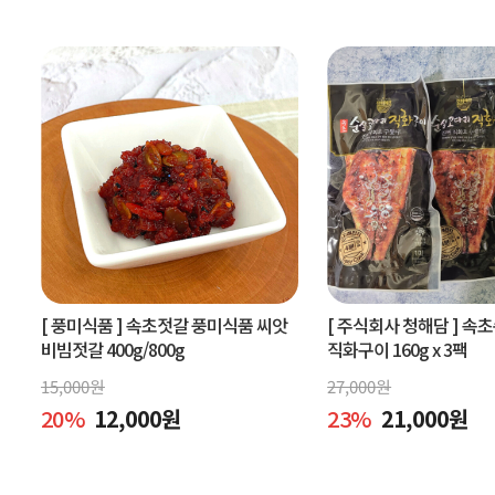
[ 풍미식품 ]
속초젓갈 풍미식품 씨앗
[ 주식회사 청해담 ]
속초
비빔젓갈 400g/800g
직화구이 160g x 3팩
15,000
원
27,000
원
20
%
12,000
원
23
%
21,000
원