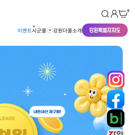
0
이벤트
시군몰
강원더몰소개