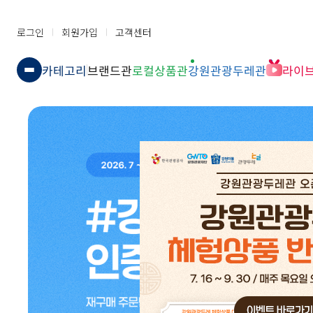
로그인
회원가입
고객센터
카테고리
브랜드관
로컬상품관
강원관광두레관
라이