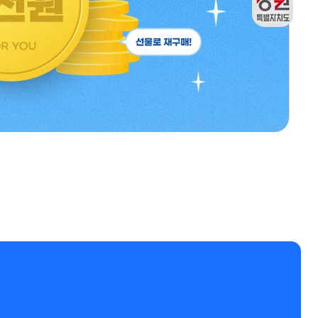
재구매
강원관광두레관
출석체크
리뷰