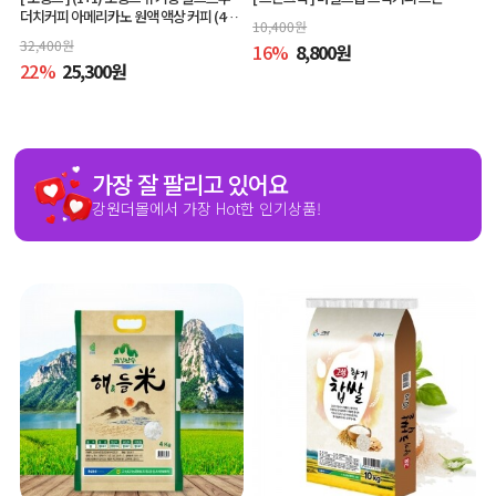
더치커피 아메리카노 원액 액상 커피 (400
10,400
원
ml x 2개, 교차 구매 가능)
32,400
원
16
%
8,800
원
22
%
25,300
원
가장 잘 팔리고 있어요
강원더몰에서 가장 Hot한 인기상품!