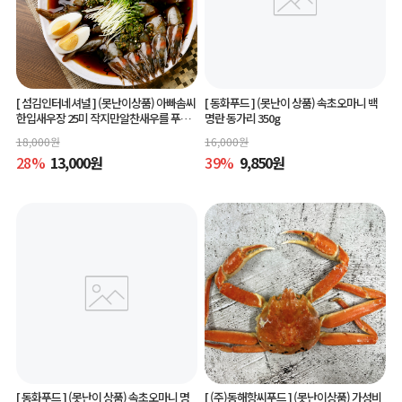
[ 섬김인터네셔널 ]
(못난이상품) 아빠솜씨
[ 동화푸드 ]
(못난이 상품) 속초오마니 백
한입새우장 25미 작지만알찬새우를 푸짐
명란 동가리 350g
하게 즐길수 있는 한입새우장
18,000
원
16,000
원
28
%
13,000
원
39
%
9,850
원
[ 동화푸드 ]
(못난이 상품) 속초오마니 명
[ (주)동해항씨푸드 ]
(못난이상품) 가성비