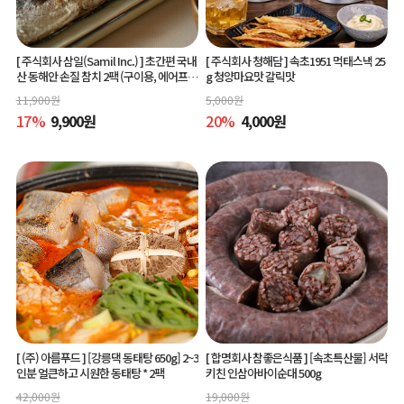
[ 주식회사 삼일(Samil Inc.) ]
초간편 국내
[ 주식회사 청해담 ]
속초1951 먹태스낵 25
산 동해안 손질 참치 2팩 (구이용, 에어프라
g 청양마요맛 갈릭맛
이어 간편조리)
11,900
원
5,000
원
17
%
9,900
원
20
%
4,000
원
[ (주) 아름푸드 ]
[강릉댁 동태탕 650g] 2~3
[ 합명회사 참좋은식품 ]
[속초특산물] 서락
인분 얼큰하고 시원한 동태탕 * 2팩
키친 인삼아바이순대 500g
42,000
원
19,000
원