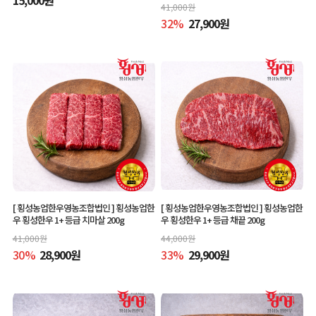
41,000
원
32
%
27,900
원
[ 횡성농업한우영농조합법인 ]
횡성농업한
[ 횡성농업한우영농조합법인 ]
횡성농업한
우 횡성한우 1+ 등급 치마살 200g
우 횡성한우 1+ 등급 채끝 200g
41,000
원
44,000
원
30
%
28,900
원
33
%
29,900
원