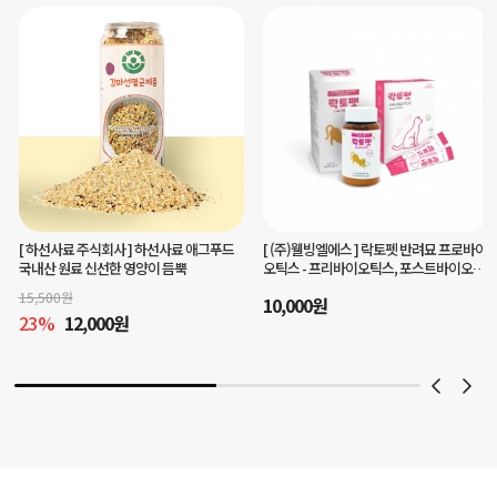
[ (주)웰빙엘에스 ]
락토펫 반려묘 프로바이
[ 맘마미아 ]
헬로플라그아이케어40g(3개
오틱스 - 프리바이오틱스, 포스트바이오틱
월분)눈건강 구강케어를 한번에
스 함유
10,000
원
45,000
원