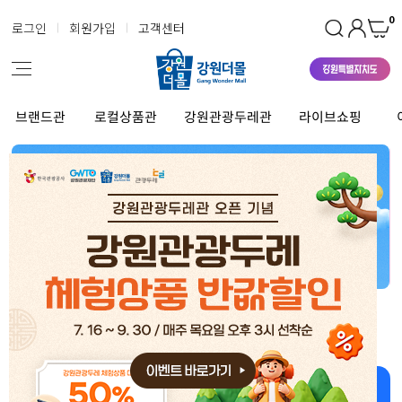
0
로그인
회원가입
고객센터
브랜드관
로컬상품관
강원관광두레관
라이브쇼핑
강원더몰 상품 좋아~ 너무 좋아~