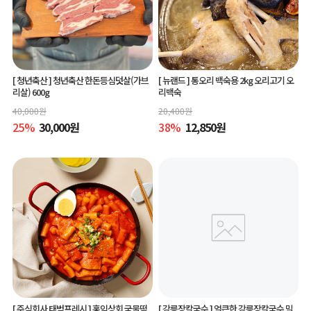
[ 청년축산 ]
청년축산 한돈등심덧살(가브
[ 뉴랜드 ]
통오리 백숙용 2kg 오리고기 오
리살) 600g
리백숙
40,000
원
20,400
원
25
%
30,000
원
38
%
12,850
원
[ 주식회사 태범프레시 ]
홍익상회 국물떡
[ 강릉장칼국수 ]
얼큰한 강릉장칼국수 밀