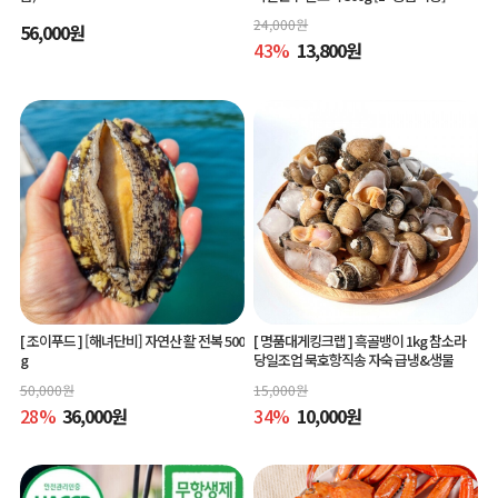
24,000
원
56,000
원
43
%
13,800
원
[ 조이푸드 ]
[해녀단비] 자연산 활 전복 500
[ 명품대게킹크랩 ]
흑골뱅이 1kg 참소라
g
당일조업 묵호항직송 자숙 급냉&생물
50,000
원
15,000
원
28
%
36,000
원
34
%
10,000
원