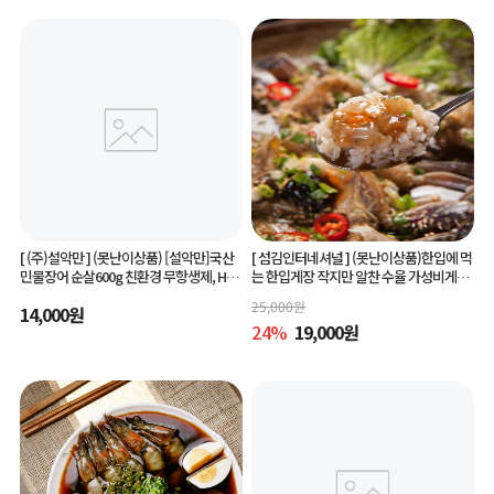
[ (주)설악만 ]
(못난이상품) [설악만]국산
[ 섬김인터네셔널 ]
(못난이상품)한입에 먹
민물장어 순살600g 친환경 무항생제, HAC
는 한입게장 작지만 알찬 수율 가성비게장
CP(해썹) 인증!
6미/10미 맛있게 간단하게 즐기는 아빠솜
25,000
원
14,000
원
씨한입게장
24
%
19,000
원