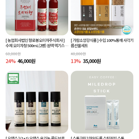
[ 농업회사법인 향로봉오미자주식회사 ]
[ 가람소양강식품 ]
수입 100%통깨 사각기
수제 오미자청 500mL(2병) 원액 엑기스l
름선물세트
[주연네 오미자]
60,000
원
40,000
원
24
%
46,000
원
13
%
35,000
원
[ 오땡스 ]
(1+1) 오땡스 유기농 콜드브루
[ 스톤크릭 ]
마일드롭 스틱커피 스톤