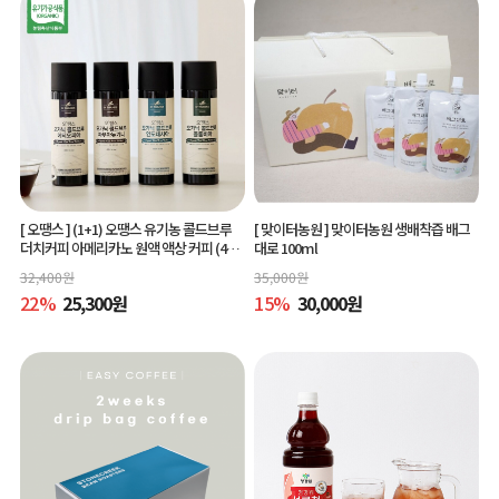
[ 오땡스 ]
(1+1) 오땡스 유기농 콜드브루
[ 맞이터농원 ]
맞이터농원 생배착즙 배그
더치커피 아메리카노 원액 액상 커피 (400
대로 100ml
ml x 2개, 교차 구매 가능)
32,400
원
35,000
원
22
%
25,300
원
15
%
30,000
원