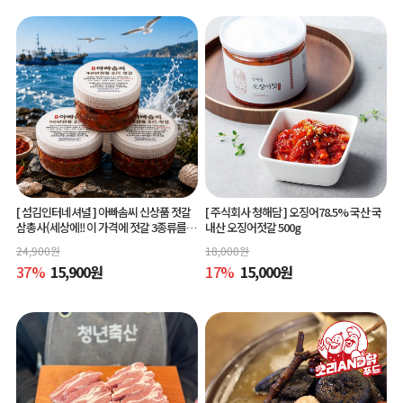
[ 섬김인터네셔널 ]
아빠솜씨 신상품 젓갈
[ 주식회사 청해담 ]
오징어78.5% 국산 국
삼총사(세상에!! 이 가격에 젓갈 3종류를?)
내산 오징어젓갈 500g
150g 3종
24,900
원
18,000
원
37
%
15,900
원
17
%
15,000
원