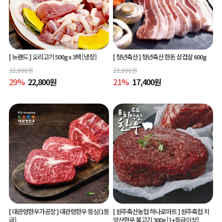
[ 뉴랜드 ]
오리고기 500g x 3팩 [냉장]
[ 청년축산 ]
청년축산 한돈 삼겹살 600g
32,000
원
22,000
원
29
%
22,800
원
21
%
17,400
원
[ 대관령한우가공장 ]
대관령한우 등심(1등
[ 원주축산농협 하나로마트 ]
원주축협 치
급)
악산한우 불고기 300g [1+등급이상]