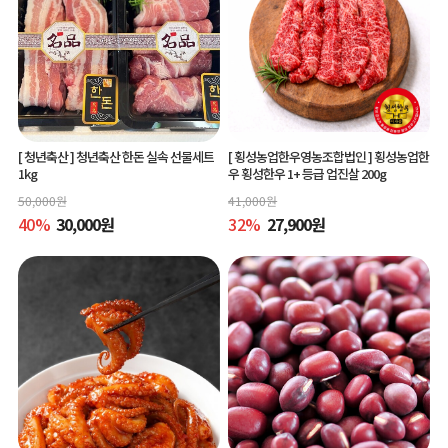
[ 청년축산 ]
청년축산 한돈 실속 선물세트
[ 횡성농업한우영농조합법인 ]
횡성농업한
1kg
우 횡성한우 1+ 등급 업진살 200g
50,000
원
41,000
원
40
%
30,000
원
32
%
27,900
원