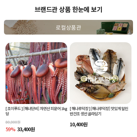
브랜드관 상품 한눈에 보기
로컬상품관
[ 조이푸드 ]
[해녀단비] 자연산 피문어 1kg
[ 해나루덕장 ]
[해나루덕장] 맛있게 말린
당
반건조 생선 골라담기
80,000
원
10,400
원
59
%
33,400
원