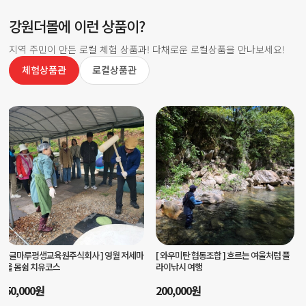
강원더몰에 이런 상품이?
지역 주민이 만든 로컬 체험 상품과! 다채로운 로컬상품을 만나보세요!
체험상품관
로컬상품관
[ 양양서핑학교 ]
양양서핑학교 서핑입문강
[ 마을선생님협동조합 ]
나만의 스티치로
습
완성하는 가죽키링 체험
80,000
원
35,000
원