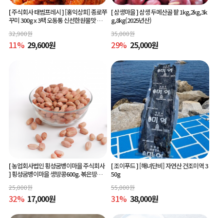
[ 주식회사 태범프레시 ]
[홍익상회] 종로쭈
[ 삼생마을 ]
삼생 두메산골 팥 1kg,2kg,3k
꾸미 300g x 3팩 오동통 신선한원물맛 그
g,8kg(2025년산)
대로
32,900
원
35,000
원
11
%
29,600
원
29
%
25,000
원
[ 농업회사법인 횡성굼벵이마을 주식회사
[ 조이푸드 ]
[해녀단비] 자연산 건조미역 3
]
횡성굼벵이마을 생땅콩600g. 볶은땅콩6
50g
00g, 빨간생땅콩600g
25,000
원
55,000
원
32
%
17,000
원
31
%
38,000
원