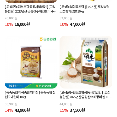
[ 고성군농협쌀조합공동사업법인 ]
[고성
[ 토성농업협동조합 ]
[25년산] 토성농협
농협쌀] 2025년산 금강산수해앤들미 4kg
고성향기찹쌀 10kg
(상등급) 당일도정
20,000
원
52,000
원
10
%
18,000
원
10
%
47,000
원
[ 동송농협 미곡종합처리장 ]
동송농협 철
[ 고성군농협쌀조합공동사업법인 ]
[고성
원오대현미 10kg
농협쌀]2025년산 금강산수해풍미 쌀 10kg
(상등급)당일도정
50,900
원
44,000
원
14
%
43,900
원
15
%
37,500
원