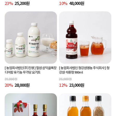
23
%
25,200
원
10
%
48,000
원
[ 농업회사법인(주)진영 ]
철원 삼막골목장
[ 농업회사법인 청강원영농 주식회사 ]
청
디어팜 유기농 무가당 요거트
강원 석류청 900ml
35,000
원
26,000
원
20
%
28,000
원
12
%
23,000
원