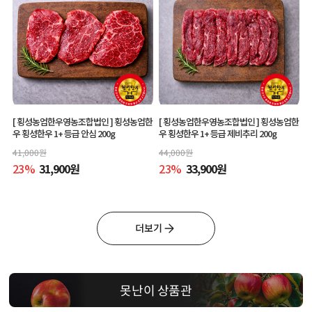
[ 횡성농업한우영농조합법인 ]
횡성농업한
[ 횡성농업한우영농조합법인 ]
횡성농업한
우 횡성한우 1+ 등급 안심 200g
우 횡성한우 1+ 등급 제비추리 200g
41,000
원
44,000
원
23
%
31,900
원
23
%
33,900
원
더보기
못난이 상품관