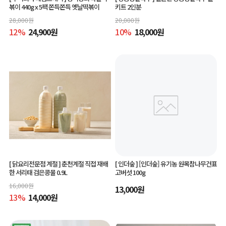
볶이 440g x 5팩 쫀득쫀득 옛날떡볶이
키트 2인분
28,000
원
20,000
원
12
%
24,900
원
10
%
18,000
원
[ 닭요리전문점 계절 ]
춘천계절 직접 재배
[ 인더숲 ]
[인더숲] 유기농 원목참나무건표
한 서리태 검은콩물 0.9L
고버섯 100g
16,000
원
13,000
원
13
%
14,000
원