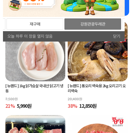
강원더몰 추천상품 추천드립니다!
재구매
강원관광두레관
오늘 하루 이 창을 열지 않음
닫기
[ 뉴랜드 ]
1kg 닭가슴살 국내산 닭고기 냉
[ 뉴랜드 ]
통오리 백숙용 2kg 오리고기 오
동
리백숙
7,500
원
20,400
원
21
%
5,990
원
38
%
12,850
원