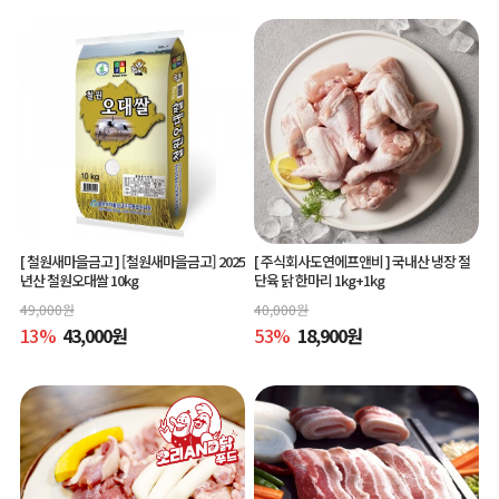
[ 철원새마을금고 ]
[철원새마을금고] 2025
[ 주식회사도연에프앤비 ]
국내산 냉장 절
년산 철원오대쌀 10kg
단육 닭 한마리 1kg+1kg
49,000
원
40,000
원
13
%
43,000
원
53
%
18,900
원