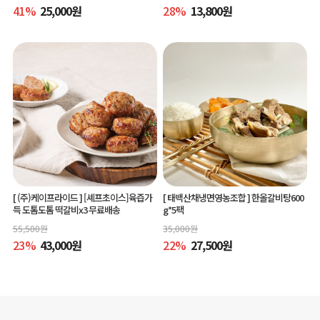
41
%
25,000
원
28
%
13,800
원
[ (주)케이프라이드 ]
[셰프초이스]육즙가
[ 태백산채냉면영농조합 ]
한올갈비탕600
득 도톰도톰 떡갈비x3 무료배송
g*5팩
55,500
원
35,000
원
23
%
43,000
원
22
%
27,500
원