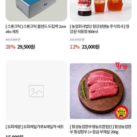
[ 스톤크릭 ]
스톤크릭 블렌드 드립백 2we
[ 농업회사법인 청강원영농 주식회사 ]
청
eks 세트
강원 석류청 900ml
40,500
원
26,000
원
28
%
29,500
원
12
%
23,000
원
[ 도화제분 ]
도화메밀가루&메밀차 세트
[ 횡성농업한우영농조합법인 ]
횡성농업한
우 횡성한우 1+ 등급 부채살 200g
15,000
원