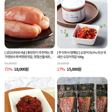
[ 섬김인터네셔널 ]
홍반장이 추천하는 명
[ 주식회사 청해담 ]
오징어78.5% 국산 국
가명란수제 백명란젓갈, 명절선물세트,공
내산 오징어젓갈 500g
동구매
65,000
원
18,000
원
73
%
18,000
원
17
%
15,000
원