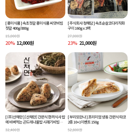
[ 풍미식품 ]
속초젓갈 풍미식품 씨앗비빔
[ 주식회사 청해담 ]
속초순살코다리직화
젓갈 400g/800g
구이 160g x 3팩
15,000
원
27,000
원
20
%
12,000
원
23
%
21,000
원
[ (주)산채만 ]
[산채만] 간편식 한끼식사 밥
[ 부리또만나 ]
프리미엄 냉동 간편식 타코
에 비벼먹는 곤드레나물밥 시래기비빔밥
2종 10+1이벤트 150g
비빔소스 비벼요 80g 9봉
32,400
원
52,800
원