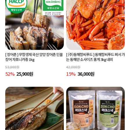
[ 장어촌 ]
무항생제 국산 양양 장어촌 민물
[ (주)동해항씨푸드 ]
동해항씨푸드 쪄서 가
장어 자포니카종 1kg
는 동해안 소사이즈 홍게 3kg 내외
53,000
원
42,000
원
52
%
25,900
원
15
%
36,000
원