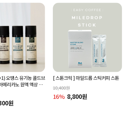
+1) 오땡스 유기농 콜드브
[ 스톤크릭 ]
마일드롭 스틱커피 스톤
아메리카노 원액 액상 커
10,400
원
x 2개, 교차 구매 가능)
16
%
8,800
원
300
원