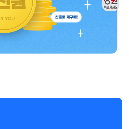
재구매
강원관광두레관
출석체크
리뷰