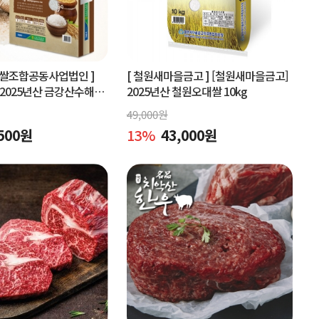
협쌀조합공동사업법인 ]
[ 철원새마을금고 ]
[철원새마을금고]
2025년산 금강산수해풍
2025년산 철원오대쌀 10kg
 (상등급)당일도정
49,000
원
500
원
13
%
43,000
원