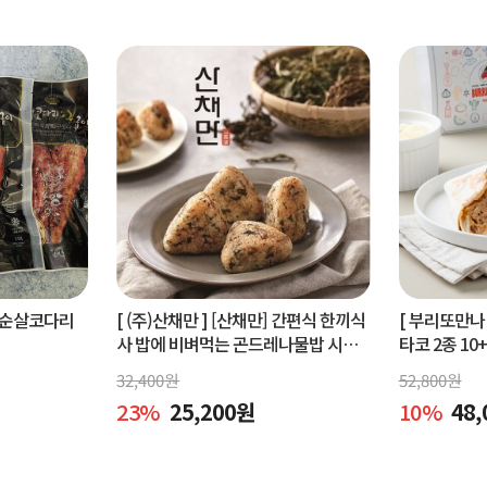
순살코다리
[ (주)산채만 ]
[산채만] 간편식 한끼식
[ 부리또만나 
사 밥에 비벼먹는 곤드레나물밥 시래
타코 2종 10
기비빔밥 비빔소스 비벼요 80g 9봉
32,400
원
52,800
원
23
%
25,200
원
10
%
48,