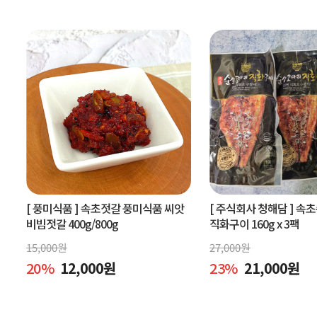
[ 풍미식품 ]
속초젓갈 풍미식품 씨앗
[ 주식회사 청해담 ]
속초
비빔젓갈 400g/800g
직화구이 160g x 3팩
15,000
원
27,000
원
20
%
12,000
원
23
%
21,000
원