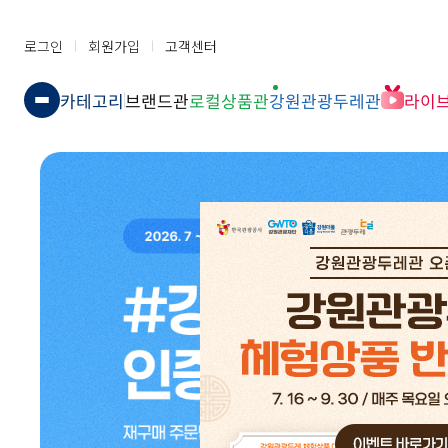
로그인
회원가입
고객센터
카테고리
브랜드관
로컬상품관
강원관광두레관
라이