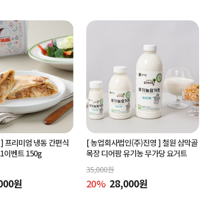
]
프리미엄 냉동 간편식
[ 농업회사법인(주)진영 ]
철원 삼막골
+1이벤트 150g
목장 디어팜 유기농 무가당 요거트
35,000
원
000
원
20
%
28,000
원