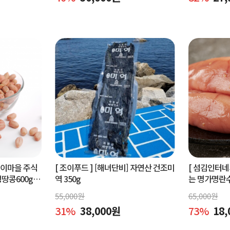
벵이마을 주식
[ 조이푸드 ]
[해녀단비] 자연산 건조미
[ 섬김인터네
콩600g.
역 350g
는 명가명란
콩600g
물세트,공동
55,000
원
65,000
원
31
%
38,000
원
73
%
18,