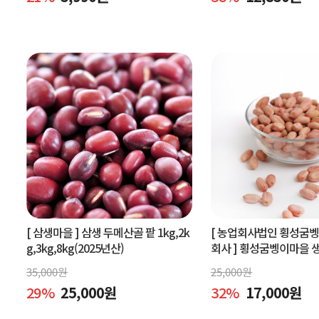
[ 삼생마을 ]
삼생 두메산골 팥 1kg,2k
[ 농업회사법인 횡성굼
g,3kg,8kg(2025년산)
회사 ]
횡성굼벵이마을 생땅
볶은땅콩600g, 빨간생땅
35,000
원
25,000
원
29
%
25,000
원
32
%
17,000
원