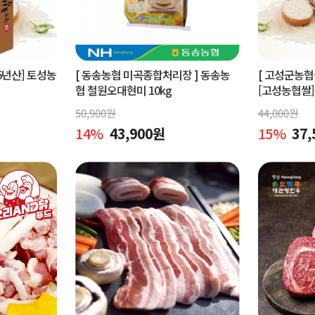
5년산] 토성농
[ 동송농협 미곡종합처리장 ]
동송농
[ 고성군농
협 철원오대현미 10kg
[고성농협쌀]
미 쌀 10kg
50,900
원
44,000
원
14
%
43,900
원
15
%
37,