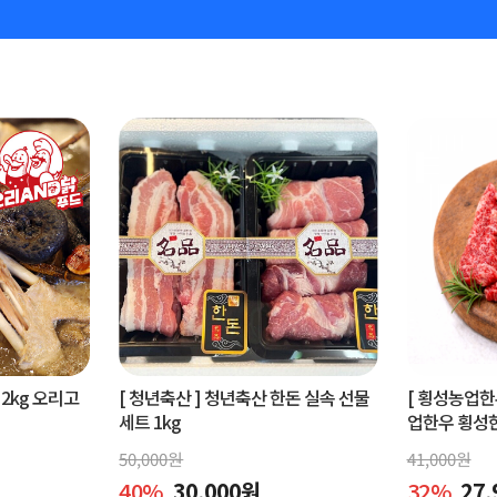
2kg 오리고
[ 청년축산 ]
청년축산 한돈 실속 선물
[ 횡성농업한
세트 1kg
업한우 횡성한우
50,000
원
41,000
원
40
%
30,000
원
32
%
27,