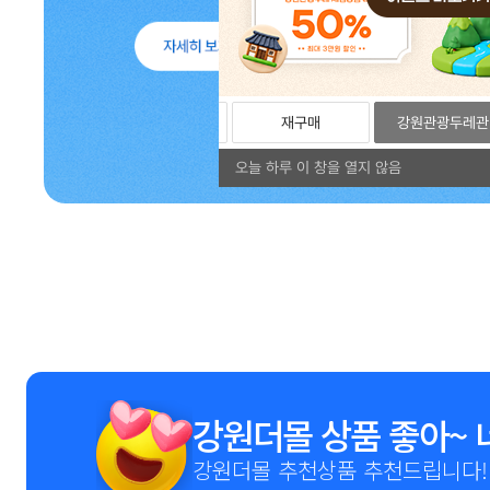
리뷰
포토리뷰
재구매
강원관광두레관
오늘 하루 이 창을 열지 않음
1
2
3
4
5
6
7
8
9
강원더몰 상품 좋아~ 
강원더몰 추천상품 추천드립니다!