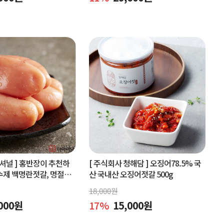
셔널 ]
홍반장이 추천하
[ 주식회사 청해담 ]
오징어78.5% 국
수제 백명란젓갈, 명절선
산 국내산 오징어젓갈 500g
구매
18,000
원
000
원
17
%
15,000
원