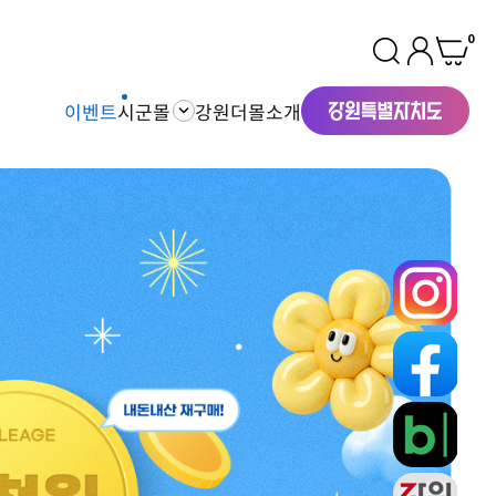
0
이벤트
시군몰
강원더몰소개