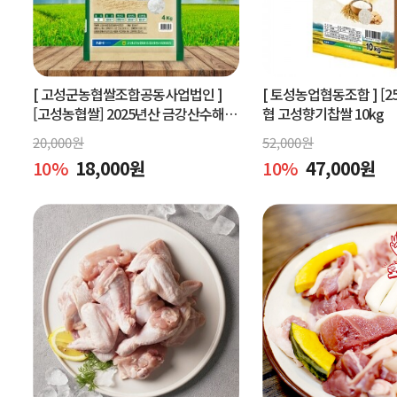
[ 고성군농협쌀조합공동사업법인 ]
[ 토성농업협동조합 ]
[2
[고성농협쌀] 2025년산 금강산수해앤
협 고성향기찹쌀 10kg
들미 4kg (상등급) 당일도정
20,000
원
52,000
원
10
%
18,000
원
10
%
47,000
원