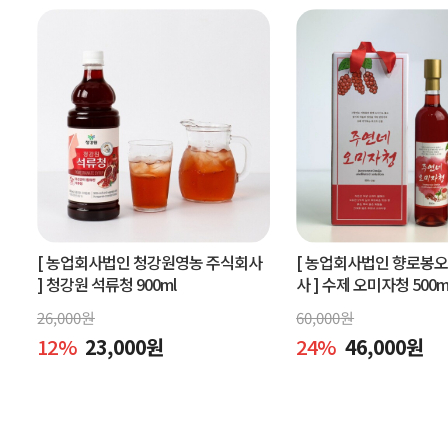
[ 농업회사법인 청강원영농 주식회사
[ 농업회사법인 향로봉
]
청강원 석류청 900ml
사 ]
수제 오미자청 500m
엑기스l[주연네 오미자]
26,000
원
60,000
원
12
%
23,000
원
24
%
46,000
원