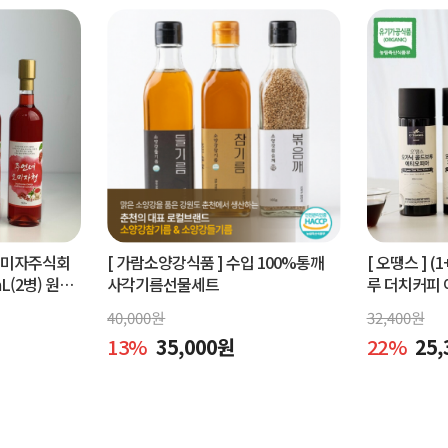
오미자주식회
[ 가람소양강식품 ]
수입 100%통깨
[ 오땡스 ]
(1
L(2병) 원액
사각기름선물세트
루 더치커피 
피 (400ml 
40,000
원
32,400
원
13
%
35,000
원
22
%
25,