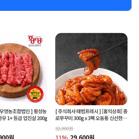
우영농조합법인 ]
횡성농
[ 주식회사 태범프레시 ]
[홍익상회] 종
 1+ 등급 업진살 200g
로쭈꾸미 300g x 3팩 오동통 신선한원
물맛 그대로
32,900
원
900
원
11
%
29,600
원