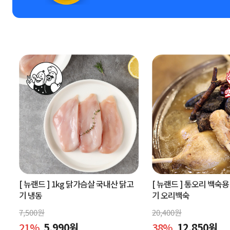
[ 뉴랜드 ]
1kg 닭가슴살 국내산 닭고
[ 뉴랜드 ]
통오리 백숙용 
기 냉동
기 오리백숙
7,500
원
20,400
원
21
%
5,990
원
38
%
12,850
원