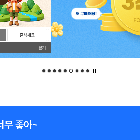
출석체크
리뷰
포토리뷰
닫기
너무 좋아~