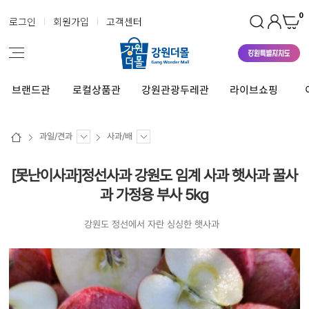
0
로그인
회원가입
고객센터
브랜드관
로컬상품관
강원관광두레관
라이브쇼핑
과일/견과
사과/배
[못난이사과]정선사과 강원도 임계 사과 햇사과 꿀사
과 가정용 부사 5kg
강원도 정선에서 자란 싱싱한 햇사과