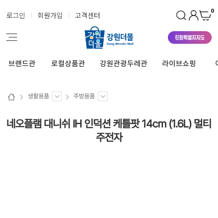
0
로그인
회원가입
고객센터
브랜드관
로컬상품관
강원관광두레관
라이브쇼핑
생활용품
주방용품
네오플램 대니쉬 IH 인덕션 케틀팟 14cm (1.6L) 멀티
주전자