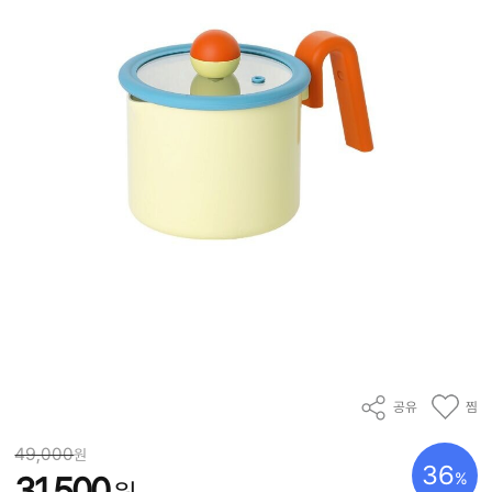
공유
찜
49,000
원
36
%
31,500